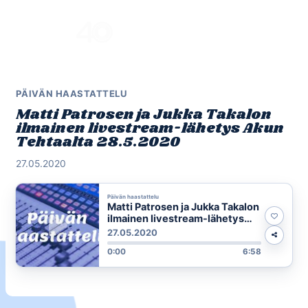
Skip
to
Menu
content
PÄIVÄN HAASTATTELU
Matti Patrosen ja Jukka Takalon
ilmainen livestream-lähetys Akun
Tehtaalta 28.5.2020
27.05.2020
Päivän haastattelu
Matti Patrosen ja Jukka Takalon
ilmainen livestream-lähetys
Akun Tehtaalta 28.5.2020
27.05.2020
0:00
6:58