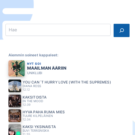
Search
Aiemmin soineet kappaleet:
NYT SOI
MAAILMAN ÄÄRIIN
UNIKLUBI
YOU CAN´T HURRY LOVE (WITH THE SUPREMES)
DIANA ROSS
12.12
KAKSITOISTA
IN THE MOOD
12.09
HYVA PAHA RUMA MIES
TUURE KILPELÄINEN
12.04
KAKSI YKSINÄISTÄ
SUVI TERÄSNISKA
11.55