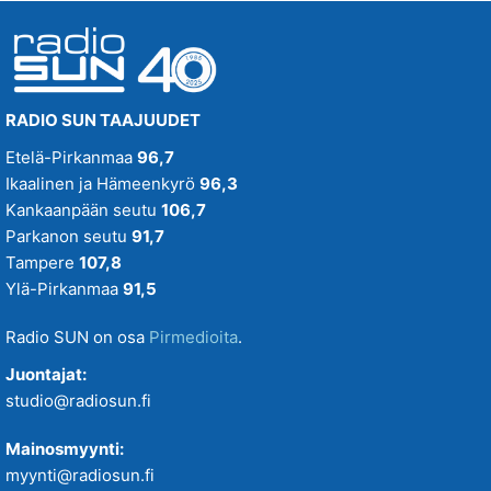
RADIO SUN TAAJUUDET
Etelä-Pirkanmaa
96,7
Ikaalinen ja Hämeenkyrö
96,3
Kankaanpään seutu
106,7
Parkanon seutu
91,7
Tampere
107,8
Ylä-Pirkanmaa
91,5
Radio SUN on osa
Pirmedioita
.
Juontajat:
studio@radiosun.fi
Mainosmyynti:
myynti@radiosun.fi