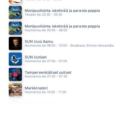
SINÄ VAIN
TAUSKI
Monipuolisinta iskelmää ja parasta poppia
09.49
Tänään klo 23:30 - 05:30
EI KENENKÄÄN MAA
FRANS HARJU
Monipuolisinta iskelmää ja parasta poppia
09.46
Huomenna klo 00:00 - 06:00
SUN Uusi Aamu
Huomenna klo 06:00 - 10:00 - Studiossa: Kimmo Hoivassilta
SUN Uutiset
Huomenna klo 07:00 - 07:05
Tampereenkiäliset uutiset
Huomenna klo 07:30 - 07:35
Markkinatori
Huomenna klo 10:00 - 11:00
SUN Keskipäivä
Huomenna klo 11:00 - 13:00