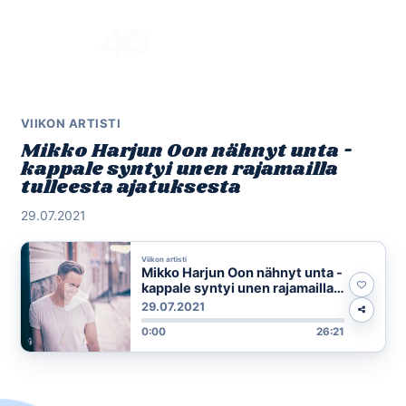
Skip
to
Menu
content
VIIKON ARTISTI
Mikko Harjun Oon nähnyt unta -
kappale syntyi unen rajamailla
tulleesta ajatuksesta
29.07.2021
Viikon artisti
Mikko Harjun Oon nähnyt unta -
kappale syntyi unen rajamailla
tulleesta ajatuksesta
29.07.2021
0:00
26:21