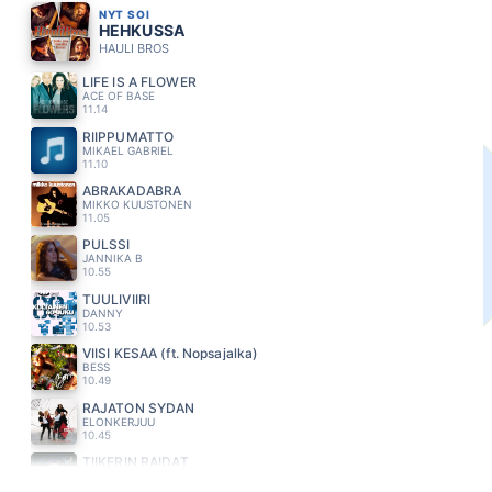
NYT SOI
HEHKUSSA
HAULI BROS
LIFE IS A FLOWER
ACE OF BASE
11.14
RIIPPUMATTO
MIKAEL GABRIEL
11.10
ABRAKADABRA
MIKKO KUUSTONEN
11.05
PULSSI
JANNIKA B
10.55
TUULIVIIRI
DANNY
10.53
VIISI KESÄÄ (ft. Nopsajalka)
BESS
10.49
RAJATON SYDAN
ELONKERJUU
10.45
TIIKERIN RAIDAT
JONNE AARON
10.41