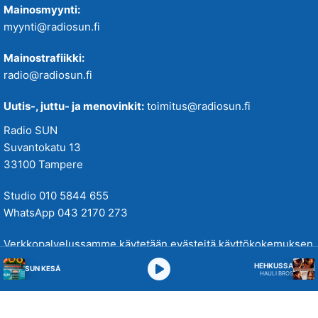
Mainosmyynti:
myynti@radiosun.fi
Mainostrafiikki:
radio@radiosun.fi
Uutis-, juttu- ja menovinkit:
toimitus@radiosun.fi
Radio SUN
Suvantokatu 13
33100 Tampere
Studio 010 5844 655
WhatsApp 043 2170 273
Verkkopalvelussamme käytetään evästeitä käyttökokemuksen
parantamiseksi. Tutustu tietosuojakäytäntöihimme
täällä
.
HEHKUSSA
SUN KESÄ
HAULI BROS