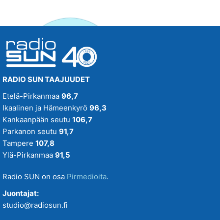
RADIO SUN TAAJUUDET
Etelä-Pirkanmaa
96,7
Ikaalinen ja Hämeenkyrö
96,3
Kankaanpään seutu
106,7
Parkanon seutu
91,7
Tampere
107,8
Ylä-Pirkanmaa
91,5
Radio SUN on osa
Pirmedioita
.
Juontajat:
studio@radiosun.fi