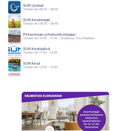
SUN Uutiset
HILJAISET SILLAT (2019 VERSION)
Tänään klo 08:00 - 08:05
FINLANDERS
22.58
SUN Kesästoppi
AINUTKERTAINEN
Tänään klo 09:30 - 09:40
SAMI SAARI
22.53
Pirkanmaan urheiluviikonloppu
Tänään klo 10:00 - 11:00 - Studiossa: Oiva Paakkari
SUN Keskipäivä
Tänään klo 11:00 - 13:00
SUN Kesä
Tänään klo 13:00 - 14:30
Kesänäyttämö
Tänään klo 14:30 - 14:40