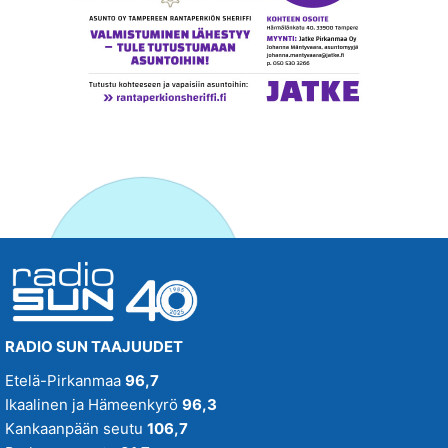
RADIO SUN TAAJUUDET
Etelä-Pirkanmaa
96,7
Ikaalinen ja Hämeenkyrö
96,3
Kankaanpään seutu
106,7