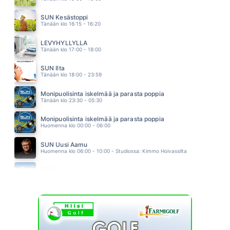
ANNA MA PUHALLAN
JANNA
SUN Kesästoppi
07.19
Tänään klo 16:15 - 16:20
POJATKIN ITKEE
AKI SAMULI
LEVYHYLLYLLÄ
07.10
Tänään klo 17:00 - 18:00
SUN Ilta
Tänään klo 18:00 - 23:59
Monipuolisinta iskelmää ja parasta poppia
Tänään klo 23:30 - 05:30
Monipuolisinta iskelmää ja parasta poppia
Huomenna klo 00:00 - 06:00
SUN Uusi Aamu
Huomenna klo 06:00 - 10:00 - Studiossa: Kimmo Hoivassilta
SUN Uutiset
Huomenna klo 07:00 - 07:05