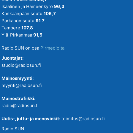
Ikaalinen ja Hämeenkyrö
96,3
Kankaanpään seutu
106,7
Parkanon seutu
91,7
Tampere
107,8
Ylä-Pirkanmaa
91,5
Radio SUN on osa
Pirmedioita
.
Juontajat:
studio@radiosun.fi
Mainosmyynti:
myynti@radiosun.fi
Mainostrafiikki:
radio@radiosun.fi
Uutis-, juttu- ja menovinkit:
toimitus@radiosun.fi
Radio SUN