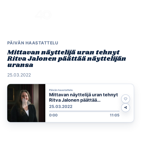
Skip
to
Menu
content
PÄIVÄN HAASTATTELU
Mittavan näyttelijä uran tehnyt
Ritva Jalonen päättää näyttelijän
uransa
25.03.2022
Päivän haastattelu
Mittavan näyttelijä uran tehnyt
Ritva Jalonen päättää
näyttelijän uransa
25.03.2022
0:00
11:05