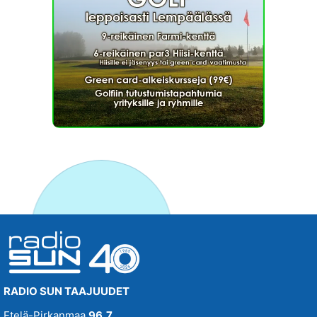
RADIO SUN TAAJUUDET
Etelä-Pirkanmaa
96,7