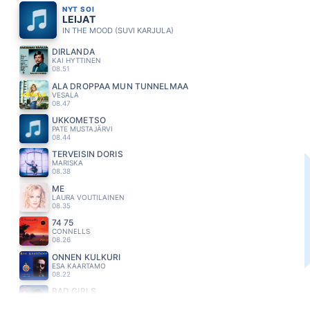
NYT SOI
LEIJAT
IN THE MOOD (SUVI KARJULA)
DIRLANDA
KAI HYTTINEN
08.51
ÄLÄ DROPPAA MUN TUNNELMAA
VESALA
08.47
UKKOMETSO
PATE MUSTAJÄRVI
08.44
TERVEISIN DORIS
MARISKA
08.38
ME
LAURA VOUTILAINEN
08.35
74 75
CONNELLS
08.26
ONNEN KULKURI
ESA KAARTAMO
08.22
BAD GIRLS
DONNA SUMMER
08.14