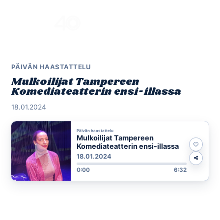
Skip
to
Menu
content
PÄIVÄN HAASTATTELU
Mulkoilijat Tampereen
Komediateatterin ensi-illassa
18.01.2024
Päivän haastattelu
Mulkoilijat Tampereen
Komediateatterin ensi-illassa
18.01.2024
0:00
6:32