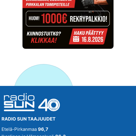
RADIO SUN TAAJUUDET
Etelä-Pirkanmaa
96,7