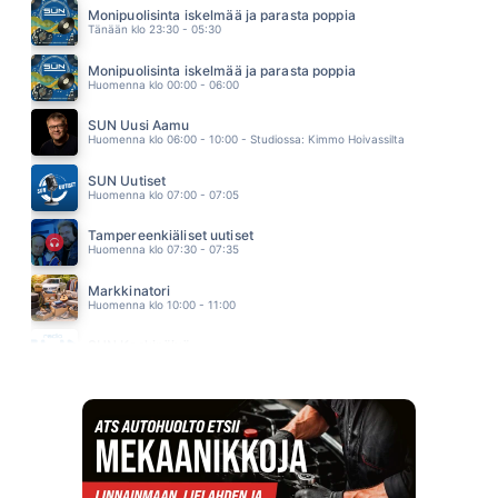
EPPU NORMAALI
Monipuolisinta iskelmää ja parasta poppia
10.04
Tänään klo 23:30 - 05:30
ONKO VIELÄ AIKAA
KATRI YLANDER
Monipuolisinta iskelmää ja parasta poppia
09.52
Huomenna klo 00:00 - 06:00
SUN Uusi Aamu
Huomenna klo 06:00 - 10:00 - Studiossa: Kimmo Hoivassilta
SUN Uutiset
Huomenna klo 07:00 - 07:05
Tampereenkiäliset uutiset
Huomenna klo 07:30 - 07:35
Markkinatori
Huomenna klo 10:00 - 11:00
SUN Keskipäivä
Huomenna klo 11:00 - 13:00