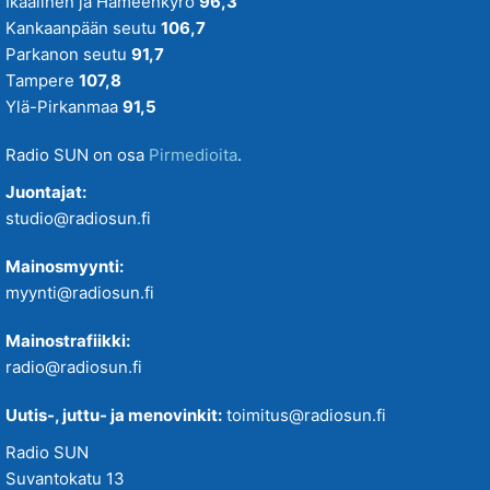
Ikaalinen ja Hämeenkyrö
96,3
Kankaanpään seutu
106,7
Parkanon seutu
91,7
Tampere
107,8
Ylä-Pirkanmaa
91,5
Radio SUN on osa
Pirmedioita
.
Juontajat:
studio@radiosun.fi
Mainosmyynti:
myynti@radiosun.fi
Mainostrafiikki:
radio@radiosun.fi
Uutis-, juttu- ja menovinkit:
toimitus@radiosun.fi
Radio SUN
Suvantokatu 13