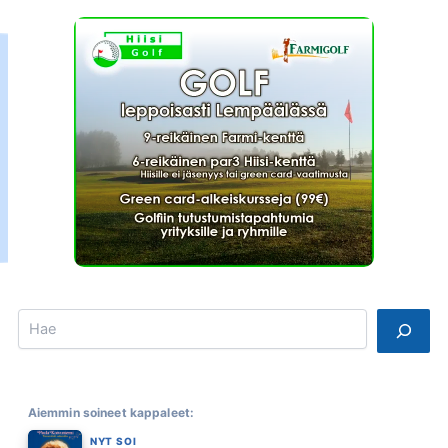
Search
Aiemmin soineet kappaleet:
NYT SOI