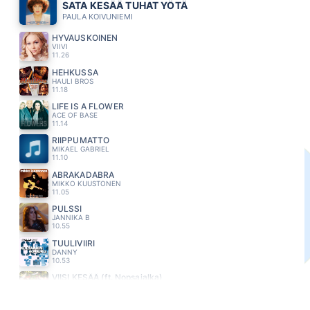
SATA KESÄÄ TUHAT YÖTÄ
PAULA KOIVUNIEMI
HYVÄUSKOINEN
VIIVI
11.26
HEHKUSSA
HAULI BROS
11.18
LIFE IS A FLOWER
ACE OF BASE
11.14
RIIPPUMATTO
MIKAEL GABRIEL
11.10
ABRAKADABRA
MIKKO KUUSTONEN
11.05
PULSSI
JANNIKA B
10.55
TUULIVIIRI
DANNY
10.53
VIISI KESÄÄ (ft. Nopsajalka)
BESS
10.49