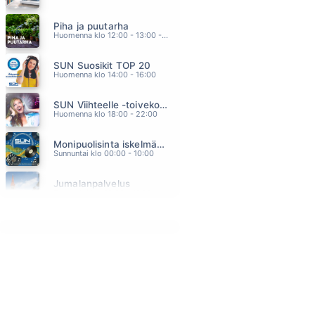
PIENEN HETKEN
Piha ja puutarha
JUHA METSÄPERÄ
14.30
Huomenna klo 12:00 - 13:00 - Studiossa: Pinsiön Taimisto
PERHOSKESA
SUN Suosikit TOP 20
EIJA KANTOLA
14.24
Huomenna klo 14:00 - 16:00
IHMISELTÄ IHMISELLE
SUN Viihteelle -toivekonsertti
OLLI HALONEN
14.13
Huomenna klo 18:00 - 22:00
KULTAISTA HIEKKAA
Monipuolisinta iskelmää ja parasta poppia
JOHANNA PAKONEN
14.04
Sunnuntai klo 00:00 - 10:00
KAUNIS TYTTO
Jumalanpalvelus
MARKKU ARO
13.55
Sunnuntai klo 10:00 - 11:00