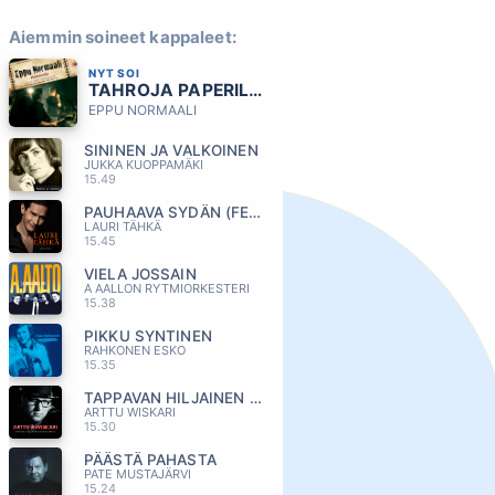
Aiemmin soineet kappaleet:
NYT SOI
TAHROJA PAPERILLA
EPPU NORMAALI
SININEN JA VALKOINEN
JUKKA KUOPPAMÄKI
15.49
PAUHAAVA SYDÄN (FEAT ELONKERJUU)
LAURI TÄHKÄ
15.45
VIELA JOSSAIN
A AALLON RYTMIORKESTERI
15.38
PIKKU SYNTINEN
RAHKONEN ESKO
15.35
TAPPAVAN HILJAINEN RIVARINPATKA
ARTTU WISKARI
15.30
PÄÄSTÄ PAHASTA
PATE MUSTAJÄRVI
15.24