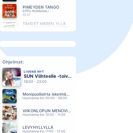
PIMEYDEN TANGO
EPPU NORMAALI
15.17
TÄHDET MEREN YLLÄ
A AALLON RYTMIORKESTERI
15.12
PUHTAAT MUNAT JA VILPITÖN MIELI
ILKKA VAINIO
15.08
KITARA TAIVAS JA TAHDET
EPPU NORMAALI
Ohjelmat:
15.01
LIVENÄ NYT
RAKKAUS ROIHUAA
SUN Viihteelle -toivekonsertti
TIINA PITKANEN
14.55
18:00 - 23:00
LAY ALL YOUR LOVE ON ME
Monipuolisinta iskelmää ja parasta poppia
ABBA
14.50
Huomenna klo 00:00 - 09:00
ELOSSA
VIIKONLOPUN MENOVINKIT
ANTTI KLEEMOLA
14.46
Huomenna klo 10:00 - 11:00
MÖKKIELÄMÄÄ
LEVYHYLLYLLÄ
PORTION BOYS
14.40
Huomenna klo 11:00 - 12:00