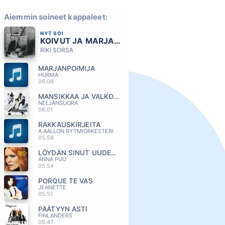
Aiemmin soineet kappaleet:
NYT SOI
KOIVUT JA MARJAPENSAAT
RIKI SORSA
MARJANPOIMIJA
HURMA
06.08
MANSIKKAA JA VALKOAPILAA
NELJÄNSUORA
06.01
RAKKAUSKIRJEITA
A AALLON RYTMIORKESTERI
05.58
LÖYDÄN SINUT UUDESTAAN
ANNA PUU
05.54
PORQUE TE VAS
JEANETTE
05.51
PÄÄTYYN ASTI
FINLANDERS
05.47