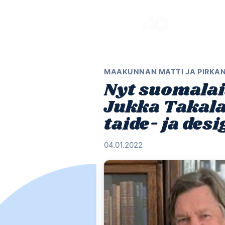
Skip
to
content
MAAKUNNAN MATTI JA PIRKA
Nyt suomalai
Jukka Takala 
taide- ja de
04.01.2022