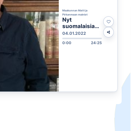
Maakunnan Matti ja
Pirkanmaan mainiot
Nyt
suomalaisia
kiinnostaa
04.01.2022
design, Jukka
0:00
24:25
Takala taitaa
antiikki-,
taide- ja
designmaailm
an