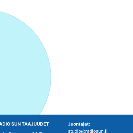
ADIO SUN TAAJUUDET
Juontajat:
studio@radiosun.fi