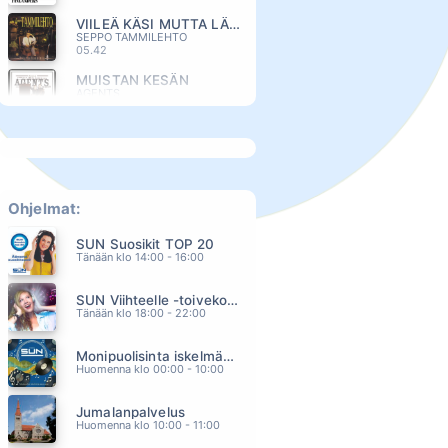
VIILEÄ KÄSI MUTTA LÄMMIN SYDÄN
SEPPO TAMMILEHTO
05.42
MUISTAN KESÄN
AGENTS
05.38
BROTHER LOUIE
MODERN TALKING
05.34
HUOLETONTA JA MAKEAA
EELI
Ohjelmat:
05.31
SUN Suosikit TOP 20
AS LONG AS YOU LOVE ME
Tänään klo 14:00 - 16:00
BACKSTREET BOYS
05.27
SUN Viihteelle -toivekonsertti
OI SUOMEN NUORIA
Tänään klo 18:00 - 22:00
KOLMAS NAINEN
05.21
Monipuolisinta iskelmää ja parasta poppia
KAUNIIMPI KUIN KUKAAN MUU
Huomenna klo 00:00 - 10:00
JUHA TAPIO
05.17
Jumalanpalvelus
IKKUNAPRINSESSA
Huomenna klo 10:00 - 11:00
RAULI BADDING SOMERJOKI
05.15