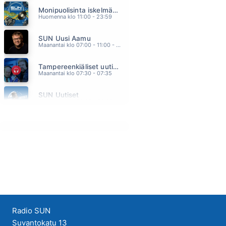
Monipuolisinta iskelmää ja parasta poppia
SUOJELUSENKELI
Huomenna klo 11:00 - 23:59
JENNI & JUHO
05.12
SUN Uusi Aamu
BACK TO YOU
Maanantai klo 07:00 - 11:00 - Studiossa: Kimmo Hoivassilta
BRYAN ADAMS
05.07
Tampereenkiäliset uutiset
UNOHDUN SINUUN
Maanantai klo 07:30 - 07:35
EIJA KANTOLA
05.03
SUN Uutiset
VALHALLA
Maanantai klo 08:00 - 08:05
ANTTI AHOPELTO
04.58
MAKES ME WONDER
MAROON 5
04.54
Radio SUN
Suvantokatu 13