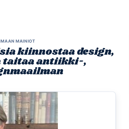
Etusivu
Ohjelmat
Osallistu
NMAAN MAINIOT
sia kiinnostaa design,
taitaa antiikki-,
signmaailman