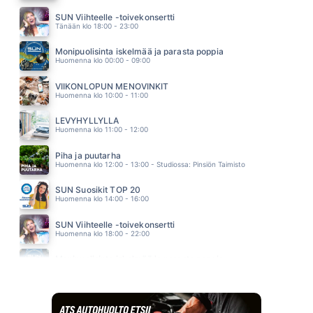
KESÄYÖSSÄ ULLAKOLLA
JOEL HALLIKAINEN
SUN Viihteelle -toivekonsertti
05.33
Tänään klo 18:00 - 23:00
KAIKKI VANHAT LAULUT
SAMULI EDELMANN
Monipuolisinta iskelmää ja parasta poppia
05.28
Huomenna klo 00:00 - 09:00
SUA AIVAN LIIKAA
HUHU
VIIKONLOPUN MENOVINKIT
05.24
Huomenna klo 10:00 - 11:00
LEVYHYLLYLLÄ
Huomenna klo 11:00 - 12:00
Piha ja puutarha
Huomenna klo 12:00 - 13:00 - Studiossa: Pinsiön Taimisto
SUN Suosikit TOP 20
Huomenna klo 14:00 - 16:00
SUN Viihteelle -toivekonsertti
Huomenna klo 18:00 - 22:00
Monipuolisinta iskelmää ja parasta poppia
Sunnuntai klo 00:00 - 10:00