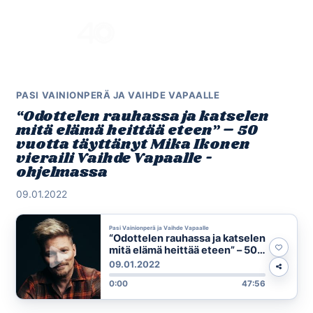
Skip
to
Menu
content
PASI VAINIONPERÄ JA VAIHDE VAPAALLE
“Odottelen rauhassa ja katselen
mitä elämä heittää eteen” – 50
vuotta täyttänyt Mika Ikonen
vieraili Vaihde Vapaalle -
ohjelmassa
09.01.2022
Pasi Vainionperä ja Vaihde Vapaalle
“Odottelen rauhassa ja katselen
mitä elämä heittää eteen” – 50
vuotta täyttänyt Mika Ikonen
09.01.2022
vieraili Vaihde Vapaalle -
0:00
47:56
ohjelmassa