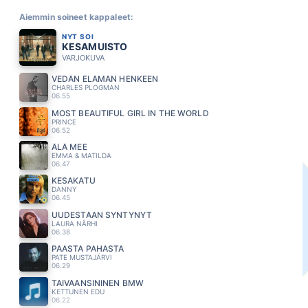
Aiemmin soineet kappaleet:
NYT SOI
KESAMUISTO
VARJOKUVA
VEDÄN ELÄMÄN HENKEEN
CHARLES PLOGMAN
06.55
MOST BEAUTIFUL GIRL IN THE WORLD
PRINCE
06.52
ÄLÄ MEE
EMMA & MATILDA
06.47
KESAKATU
DANNY
06.45
UUDESTAAN SYNTYNYT
LAURA NÄRHI
06.38
PÄÄSTÄ PAHASTA
PATE MUSTAJÄRVI
06.29
TAIVAANSININEN BMW
KETTUNEN EDU
06.22