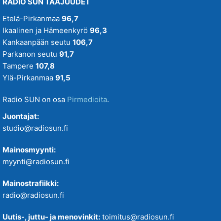
RADIO SUN TAAJUUDET
Etelä-Pirkanmaa
96,7
Ikaalinen ja Hämeenkyrö
96,3
Kankaanpään seutu
106,7
Parkanon seutu
91,7
Tampere
107,8
Ylä-Pirkanmaa
91,5
Radio SUN on osa
Pirmedioita
.
Juontajat:
studio@radiosun.fi
Mainosmyynti:
myynti@radiosun.fi
Mainostrafiikki:
radio@radiosun.fi
Uutis-, juttu- ja menovinkit:
toimitus@radiosun.fi