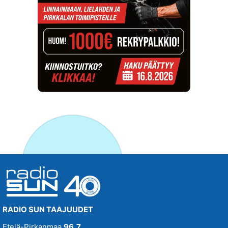
RADIO SUN TAAJUUDET
Etelä-Pirkanmaa
96,7