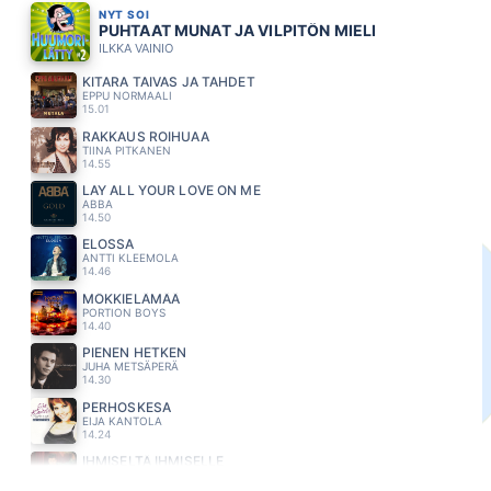
NYT SOI
PUHTAAT MUNAT JA VILPITÖN MIELI
ILKKA VAINIO
KITARA TAIVAS JA TAHDET
EPPU NORMAALI
15.01
RAKKAUS ROIHUAA
TIINA PITKANEN
14.55
LAY ALL YOUR LOVE ON ME
ABBA
14.50
ELOSSA
ANTTI KLEEMOLA
14.46
MÖKKIELÄMÄÄ
PORTION BOYS
14.40
PIENEN HETKEN
JUHA METSÄPERÄ
14.30
PERHOSKESA
EIJA KANTOLA
14.24
IHMISELTÄ IHMISELLE
OLLI HALONEN
14.13