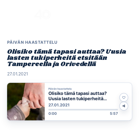
Skip
to
Menu
content
PÄIVÄN HAASTATTELU
Olisiko tämä tapasi auttaa? Uusia
lasten tukiperheitä etsitään
Tampereella ja Orivedellä
27.01.2021
Päivän haastattelu
Olisiko tämä tapasi auttaa?
Uusia lasten tukiperheitä
etsitään Tampereella ja
27.01.2021
Orivedellä
0:00
5:57