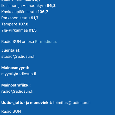
Ikaalinen ja Hämeenkyrö
96,3
Kankaanpään seutu
106,7
Parkanon seutu
91,7
Tampere
107,8
Ylä-Pirkanmaa
91,5
Radio SUN on osa
Pirmedioita
.
Juontajat:
studio@radiosun.fi
Mainosmyynti:
myynti@radiosun.fi
Mainostrafiikki:
radio@radiosun.fi
Uutis-, juttu- ja menovinkit:
toimitus@radiosun.fi
Radio SUN