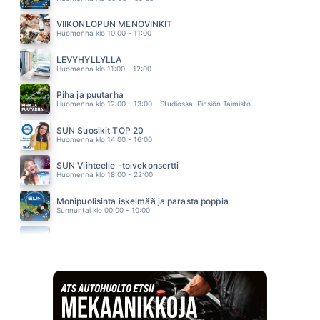
KESA 92
FINLANDERS
VIIKONLOPUN MENOVINKIT
13.07
Huomenna klo 10:00 - 11:00
ELÄVÄNÄ HAUDATTU
SUVI TERÄSNISKA
LEVYHYLLYLLÄ
13.03
Huomenna klo 11:00 - 12:00
Piha ja puutarha
Huomenna klo 12:00 - 13:00 - Studiossa: Pinsiön Taimisto
SUN Suosikit TOP 20
Huomenna klo 14:00 - 16:00
SUN Viihteelle -toivekonsertti
Huomenna klo 18:00 - 22:00
Monipuolisinta iskelmää ja parasta poppia
Sunnuntai klo 00:00 - 10:00
Jumalanpalvelus
Sunnuntai klo 10:00 - 11:00