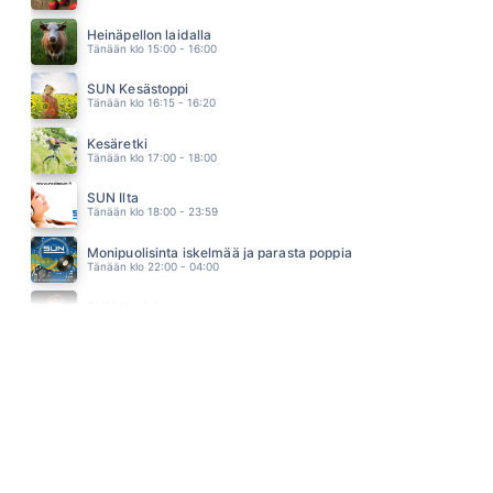
TEIPILLÄ TAI RAKKAUDELLA
Heinäpellon laidalla
ABREU
Tänään klo 15:00 - 16:00
04.55
MATKAMIEHEN TIE
SUN Kesästoppi
HEIKKI SILVENNOINEN
Tänään klo 16:15 - 16:20
04.51
KESÄ JA YÖ
Kesäretki
EINI
Tänään klo 17:00 - 18:00
04.46
SURU TEKI TAAS KODIN SUN SISÄÄN
SUN Ilta
IKUINENKESÄ
Tänään klo 18:00 - 23:59
04.43
KYYNELII
Monipuolisinta iskelmää ja parasta poppia
EVELINA
Tänään klo 22:00 - 04:00
04.36
VOIDAAKS RIKKOO HILJAISUUS
SUN Uusi Aamu
ELLIMEI & KAUKUA
Huomenna klo 07:00 - 11:00 - Studiossa: Kimmo Hoivassilta
04.27