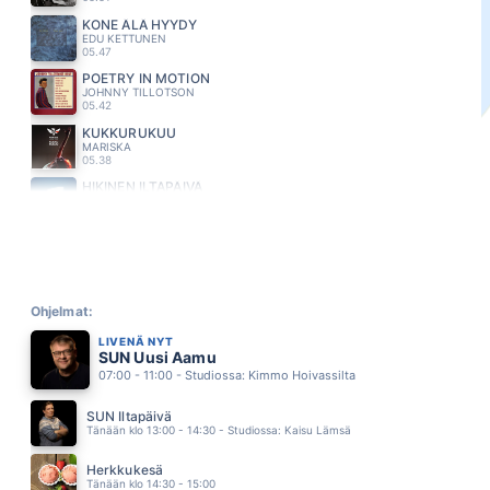
KONE ÄLÄ HYYDY
EDU KETTUNEN
05.47
POETRY IN MOTION
JOHNNY TILLOTSON
05.42
KUKKURUKUU
MARISKA
05.38
HIKINEN ILTAPÄIVÄ
AKI SIRKESALO
05.29
VIA DOLOROSA
TOMMI LÄNTINEN
05.24
LISÄTÄÄN LAMPÖA
TUURE KILPELÄINEN
Ohjelmat:
05.18
LIVENÄ NYT
BARA BADA BASTU
SUN Uusi Aamu
KAJ
07:00 - 11:00 - Studiossa: Kimmo Hoivassilta
05.15
I HAVE A DREAM
SUN Iltapäivä
ABBA
Tänään klo 13:00 - 14:30 - Studiossa: Kaisu Lämsä
05.11
MEIDÄN PUU
Herkkukesä
ANNUKKA
Tänään klo 14:30 - 15:00
05.03