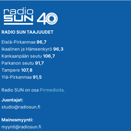
RADIO SUN TAAJUUDET
Etelä-Pirkanmaa
96,7
Ikaalinen ja Hämeenkyrö
96,3
Kankaanpään seutu
106,7
Parkanon seutu
91,7
Tampere
107,8
Ylä-Pirkanmaa
91,5
Radio SUN on osa
Pirmedioita
.
Juontajat:
studio@radiosun.fi
Mainosmyynti:
myynti@radiosun.fi