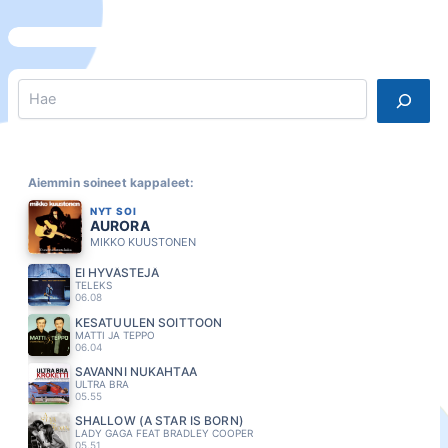
Search
Aiemmin soineet kappaleet:
NYT SOI
AURORA
MIKKO KUUSTONEN
EI HYVÄSTEJÄ
TELEKS
06.08
KESATUULEN SOITTOON
MATTI JA TEPPO
06.04
SAVANNI NUKAHTAA
ULTRA BRA
05.55
SHALLOW (A STAR IS BORN)
LADY GAGA FEAT BRADLEY COOPER
05.51