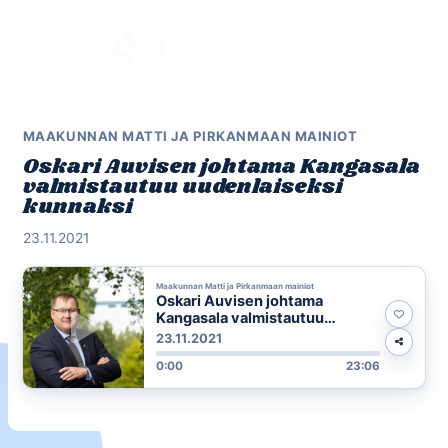
Skip
to
Menu
content
MAAKUNNAN MATTI JA PIRKANMAAN MAINIOT
Oskari Auvisen johtama Kangasala
valmistautuu uudenlaiseksi
kunnaksi
23.11.2021
Maakunnan Matti ja Pirkanmaan mainiot
Oskari Auvisen johtama
Kangasala valmistautuu
uudenlaiseksi kunnaksi
23.11.2021
0:00
23:06