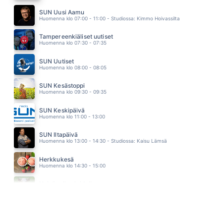
SINÄ LÄHDIT POIS
ULTRA BRA
SUN Uusi Aamu
11.05
Huomenna klo 07:00 - 11:00 - Studiossa: Kimmo Hoivassilta
HAUDANVAKAVAA
ELONKERJUU
Tampereenkiäliset uutiset
11.01
Huomenna klo 07:30 - 07:35
KIROSANOJA
JONNE AARON
SUN Uutiset
10.55
Huomenna klo 08:00 - 08:05
SUN Kesästoppi
Huomenna klo 09:30 - 09:35
SUN Keskipäivä
Huomenna klo 11:00 - 13:00
SUN Iltapäivä
Huomenna klo 13:00 - 14:30 - Studiossa: Kaisu Lämsä
Herkkukesä
Huomenna klo 14:30 - 15:00
Heinäpellon laidalla
Huomenna klo 15:00 - 16:00