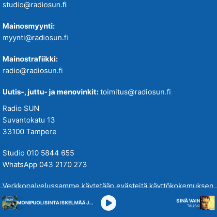
studio@radiosun.fi
Mainosmyynti:
myynti@radiosun.fi
Mainostrafiikki:
radio@radiosun.fi
Uutis-, juttu- ja menovinkit:
toimitus@radiosun.fi
Radio SUN
Suvantokatu 13
33100 Tampere
Studio 010 5844 655
WhatsApp 043 2170 273
Verkkopalvelussamme käytetään evästeitä käyttökokemuksen
parantamiseksi. Tutustu tietosuojakäytäntöihimme
täällä
.
SINÄ VAIN
MONIPUOLISINTA ISKELMÄÄ JA PARASTA POPPIA
TAUSKI