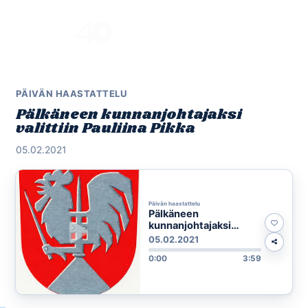
Skip
to
Menu
content
PÄIVÄN HAASTATTELU
Pälkäneen kunnanjohtajaksi
valittiin Pauliina Pikka
05.02.2021
Päivän haastattelu
Pälkäneen
kunnanjohtajaksi
valittiin Pauliina Pikka
05.02.2021
0:00
3:59