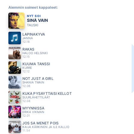
Aiemmin soineet kappaleet:
NYT SOI
SINÄ VAIN
TAUSKI
LÄPINÄKYVÄ
JANNA
12.18
RAKAS
HALOO HELSINKI
12.15
KUUMA TANSSI
KURRE
12.12
NOT JUST A GIRL
SHANIA TWAIN
12.08
KUKA PYSÄYTTÄISI KELLOT
SUURLÄHETTILÄÄT
12.04
MYYNNISSÄ
ERIKA VIKMAN
12.01
JOS SÄ MENET POIS
KAIJA KÄRKINEN JA ILE KALLIO
11.54