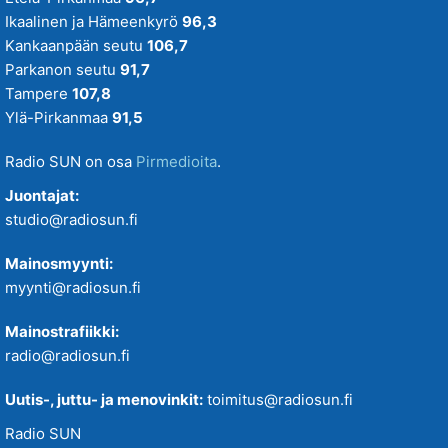
Ikaalinen ja Hämeenkyrö
96,3
Kankaanpään seutu
106,7
Parkanon seutu
91,7
Tampere
107,8
Ylä-Pirkanmaa
91,5
Radio SUN on osa
Pirmedioita
.
Juontajat:
studio@radiosun.fi
Mainosmyynti:
myynti@radiosun.fi
Mainostrafiikki:
radio@radiosun.fi
Uutis-, juttu- ja menovinkit:
toimitus@radiosun.fi
Radio SUN