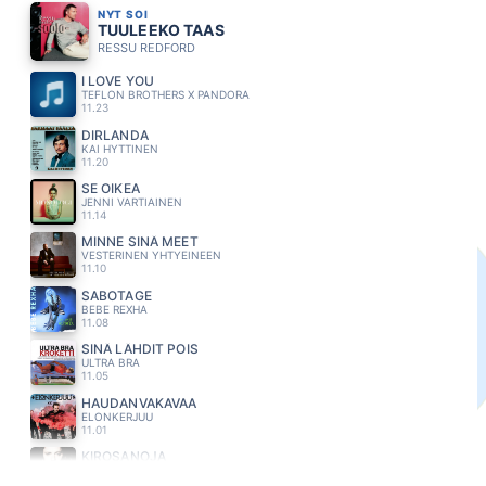
NYT SOI
TUULEEKO TAAS
RESSU REDFORD
I LOVE YOU
TEFLON BROTHERS X PANDORA
11.23
DIRLANDA
KAI HYTTINEN
11.20
SE OIKEA
JENNI VARTIAINEN
11.14
MINNE SINÄ MEET
VESTERINEN YHTYEINEEN
11.10
SABOTAGE
BEBE REXHA
11.08
SINÄ LÄHDIT POIS
ULTRA BRA
11.05
HAUDANVAKAVAA
ELONKERJUU
11.01
KIROSANOJA
JONNE AARON
10.55