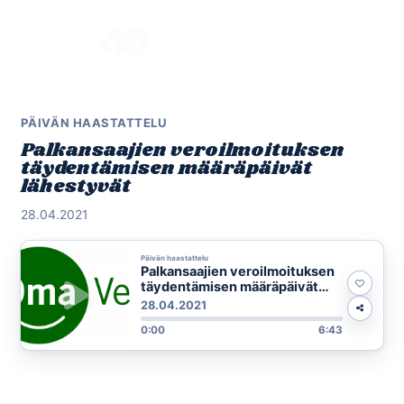
Skip
to
Menu
content
PÄIVÄN HAASTATTELU
Palkansaajien veroilmoituksen
täydentämisen määräpäivät
lähestyvät
28.04.2021
Päivän haastattelu
Palkansaajien veroilmoituksen
täydentämisen määräpäivät
lähestyvät
28.04.2021
0:00
6:43