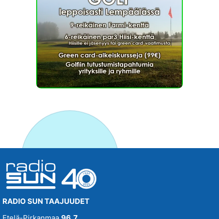
RADIO SUN TAAJUUDET
Etelä-Pirkanmaa
96,7