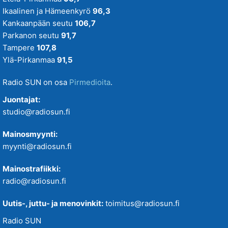
Ikaalinen ja Hämeenkyrö
96,3
Kankaanpään seutu
106,7
Parkanon seutu
91,7
Tampere
107,8
Ylä-Pirkanmaa
91,5
Radio SUN on osa
Pirmedioita
.
Juontajat:
studio@radiosun.fi
Mainosmyynti:
myynti@radiosun.fi
Mainostrafiikki:
radio@radiosun.fi
Uutis-, juttu- ja menovinkit:
toimitus@radiosun.fi
Radio SUN