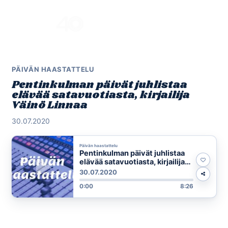
Skip
to
Menu
content
PÄIVÄN HAASTATTELU
Pentinkulman päivät juhlistaa
elävää satavuotiasta, kirjailija
Väinö Linnaa
30.07.2020
Päivän haastattelu
Pentinkulman päivät juhlistaa
elävää satavuotiasta, kirjailija
Väinö Linnaa
30.07.2020
0:00
8:26