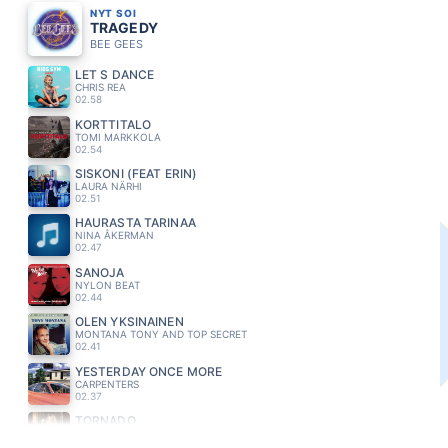
NYT SOI
TRAGEDY
BEE GEES
LET S DANCE
CHRIS REA
02.58
KORTTITALO
TOMI MARKKOLA
02.54
SISKONI (FEAT ERIN)
LAURA NÄRHI
02.51
HAURASTA TARINAA
NINA ÅKERMAN
02.47
SANOJA
NYLON BEAT
02.44
OLEN YKSINAINEN
MONTANA TONY AND TOP SECRET
02.41
YESTERDAY ONCE MORE
CARPENTERS
02.37
TORNADO
EVELINA
02.33