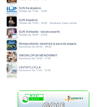
KANARIANLINTU
KAIJA KOO
SUN Keskipäivä
01.55
Tänään klo 11:00 - 13:00
KUUME
PHILHARMONIC
SUN Iltapäivä
01.51
Tänään klo 13:00 - 18:00 - Studiossa: Kaisu Lämsä
SUN Viihteelle -toivekonsertti
Tänään klo 18:00 - 23:00
Monipuolisinta iskelmää ja parasta poppia
Huomenna klo 00:00 - 09:00
VIIKONLOPUN MENOVINKIT
Huomenna klo 10:00 - 11:00
LEVYHYLLYLLÄ
Huomenna klo 11:00 - 12:00
Piha ja puutarha
Huomenna klo 12:00 - 13:00 - Studiossa: Pinsiön Taimisto