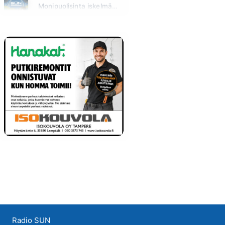
Monipuolisinta iskelmää ja parasta poppia
Huomenna klo 00:00 - 09:00
Radio SUN