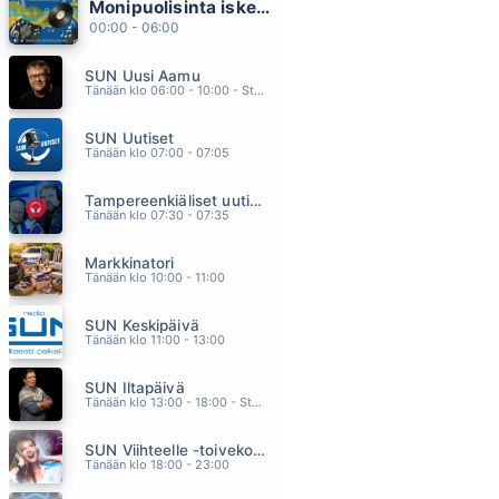
Monipuolisinta iskelmää ja parasta poppia
TULEE JOS ON TULLAKSEEN (feat. Freeman)
00:00 - 06:00
SEPPO TAMMILEHTO
21.54
SUN Uusi Aamu
BEST
Tänään klo 06:00 - 10:00 - Studiossa: Kimmo Hoivassilta
TINA TURNER
21.50
SUN Uutiset
PARATIISIIN
Tänään klo 07:00 - 07:05
MIKKO KUUSTONEN
21.46
Tampereenkiäliset uutiset
STILL GOT THE BLUES
Tänään klo 07:30 - 07:35
GARY MOORE
21.42
Markkinatori
KOLHUT JA TRAUMAT
Tänään klo 10:00 - 11:00
PAUL ELIAS
21.39
SUN Keskipäivä
Tänään klo 11:00 - 13:00
SUN Iltapäivä
Tänään klo 13:00 - 18:00 - Studiossa: Kaisu Lämsä
SUN Viihteelle -toivekonsertti
Tänään klo 18:00 - 23:00