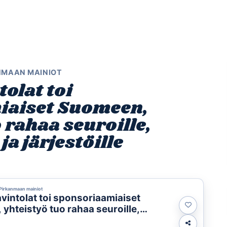
Etusivu
Ohjelmat
Osallistu
NMAAN MAINIOT
olat toi
iaiset Suomeen,
 rahaa seuroille,
ja järjestöille
Pirkanmaan mainiot
vintolat toi sponsoriaamiaiset
yhteistyö tuo rahaa seuroille,
le ja järjestöille