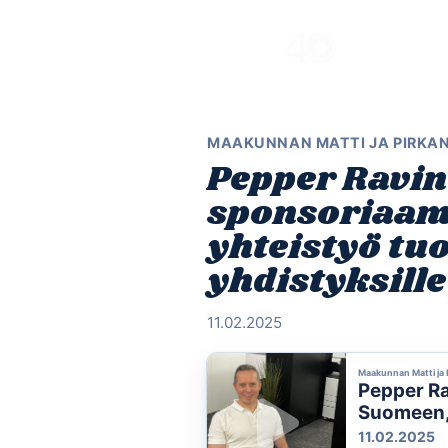
Skip
to
content
MAAKUNNAN MATTI JA PIRKA
Pepper Ravint
sponsoriaam
yhteistyö tuo
yhdistyksille 
11.02.2025
Maakunnan Matti ja 
Pepper Ra
Suomeen, 
yhdistyksil
11.02.2025