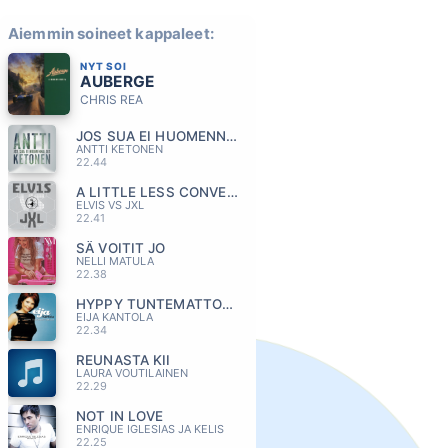
Aiemmin soineet kappaleet:
NYT SOI
AUBERGE
CHRIS REA
JOS SUA EI HUOMENNA OIS
ANTTI KETONEN
22.44
A LITTLE LESS CONVERSATION
ELVIS VS JXL
22.41
SÄ VOITIT JO
NELLI MATULA
22.38
HYPPY TUNTEMATTOMAAN
EIJA KANTOLA
22.34
REUNASTA KII
LAURA VOUTILAINEN
22.29
NOT IN LOVE
ENRIQUE IGLESIAS JA KELIS
22.25