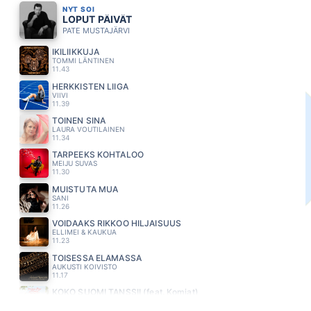
NYT SOI
LOPUT PÄIVÄT
PATE MUSTAJÄRVI
IKILIIKKUJA
TOMMI LÄNTINEN
11.43
HERKKISTEN LIIGA
VIIVI
11.39
TOINEN SINÄ
LAURA VOUTILAINEN
11.34
TARPEEKS KOHTALOO
MEIJU SUVAS
11.30
MUISTUTA MUA
SANI
11.26
VOIDAAKS RIKKOO HILJAISUUS
ELLIMEI & KAUKUA
11.23
TOISESSA ELÄMÄSSÄ
AUKUSTI KOIVISTO
11.17
KOKO SUOMI TANSSII (feat. Komiat)
PORTION BOYS
11.14