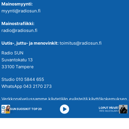
Mainosmyynti:
myynti@radiosun.fi
Mainostrafiikki:
radio@radiosun.fi
Uutis-, juttu- ja menovinkit:
toimitus@radiosun.fi
Radio SUN
Suvantokatu 13
33100 Tampere
Studio 010 5844 655
WhatsApp 043 2170 273
Verkkopalvelussamme käytetään evästeitä käyttökokemuksen
parantamiseksi. Tutustu tietosuojakäytäntöihimme
täällä
.
LOPUT PÄIVÄT
SUN SUOSIKIT TOP 20
PATE MUSTAJÄRVI