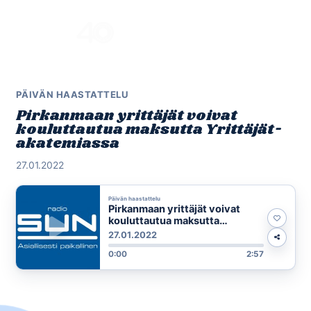
Skip
to
Menu
content
PÄIVÄN HAASTATTELU
Pirkanmaan yrittäjät voivat
kouluttautua maksutta Yrittäjät-
akatemiassa
27.01.2022
Päivän haastattelu
Pirkanmaan yrittäjät voivat
kouluttautua maksutta
Yrittäjät-akatemiassa
27.01.2022
0:00
2:57