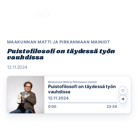
Skip
to
Menu
content
MAAKUNNAN MATTI JA PIRKANMAAN MAINIOT
Puistofilosofi on täydessä työn
vauhdissa
12.11.2024
Maakunnan Matti ja Pirkanmaan mainiot
Puistofilosofi on täydessä työn
vauhdissa
12.11.2024
0:00
23:39