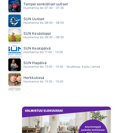
SAMULI EDELMANN
Tampereenkiäliset uutiset
14.39
Huomenna klo 07:30 - 07:35
RAKASTATKO MUA VIELÄ
JONNE AARON
SUN Uutiset
14.35
Huomenna klo 08:00 - 08:05
SUN Kesästoppi
Huomenna klo 09:30 - 09:35
SUN Keskipäivä
Huomenna klo 11:00 - 13:00
SUN Iltapäivä
Huomenna klo 13:00 - 14:30 - Studiossa: Kaisu Lämsä
Herkkukesä
Huomenna klo 14:30 - 15:00
Heinäpellon laidalla
Huomenna klo 15:00 - 16:00