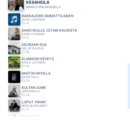
KESAHEILA
MARKO MAUNUKSELA
RAKKAUDEN AMMATTILAINEN
JUICE LESKINEN
15.47
SANO MULLE JOTAIN KAUNISTA
KATRI YLANDER
15.41
SEURAAN SUA
NELJÄ RUUSUA
15.38
ELÄMISEN KEVEYS
KIKKA LAITINEN
15.34
MAITOHAPOILLA
ANSSI KELA
15.30
KULTAKUUME
JÄRVENSIVU
15.26
LOPUT PÄIVÄT
PATE MUSTAJÄRVI
15.22
BUS STOP
HOLLIES
15.17