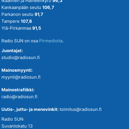
Ikaalinen ja Hämeenkyrö
96,3
Kankaanpään seutu
106,7
Parkanon seutu
91,7
Tampere
107,8
Ylä-Pirkanmaa
91,5
Radio SUN on osa
Pirmedioita
.
Juontajat:
studio@radiosun.fi
Mainosmyynti:
myynti@radiosun.fi
Mainostrafiikki:
radio@radiosun.fi
Uutis-, juttu- ja menovinkit:
toimitus@radiosun.fi
Radio SUN
Suvantokatu 13