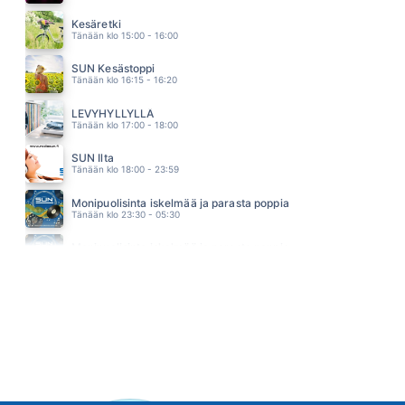
HIPIT RAUTAA
EPPU NORMAALI
Kesäretki
04.05
Tänään klo 15:00 - 16:00
SUN Kesästoppi
Tänään klo 16:15 - 16:20
LEVYHYLLYLLÄ
Tänään klo 17:00 - 18:00
SUN Ilta
Tänään klo 18:00 - 23:59
Monipuolisinta iskelmää ja parasta poppia
Tänään klo 23:30 - 05:30
Monipuolisinta iskelmää ja parasta poppia
Huomenna klo 00:00 - 06:00