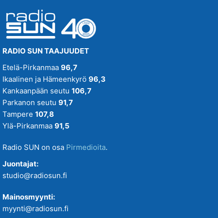
RADIO SUN TAAJUUDET
Etelä-Pirkanmaa
96,7
Ikaalinen ja Hämeenkyrö
96,3
Kankaanpään seutu
106,7
Parkanon seutu
91,7
Tampere
107,8
Ylä-Pirkanmaa
91,5
Radio SUN on osa
Pirmedioita
.
Juontajat:
studio@radiosun.fi
Mainosmyynti:
myynti@radiosun.fi