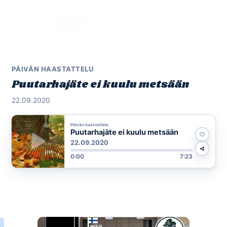
Skip
to
Menu
content
PÄIVÄN HAASTATTELU
Puutarhajäte ei kuulu metsään
22.09.2020
Päivän haastattelu
Puutarhajäte ei kuulu metsään
22.09.2020
0:00
7:23