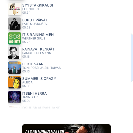
SYYSTAKKIKAUSI
ELLINOORA
05.34
LOPUT PÄIVÄT
PATE MUSTAJÄRVI
05.28
IT S RAINING MEN
WEATHER GIRLS
05.25
PAINAVAT KENGÄT
SAMULI EDELMANN
05.18
LEIKIT VAAN
TONI ROSSI JA SINITAIVAS
05.13
SUMMER IS CRAZY
ALEXIA
05.08
ITSENI HERRA
JANNIKA B
05.04
OSUUSKAUPAN JANE
FREEMAN
04.56
SHAPE OF MY HEART
BACKSTREET BOYS
04.52