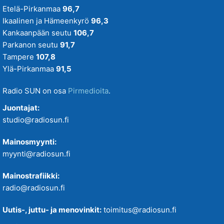
Etelä-Pirkanmaa
96,7
Ikaalinen ja Hämeenkyrö
96,3
Kankaanpään seutu
106,7
Parkanon seutu
91,7
Tampere
107,8
Ylä-Pirkanmaa
91,5
Radio SUN on osa
Pirmedioita
.
Juontajat:
studio@radiosun.fi
Mainosmyynti:
myynti@radiosun.fi
Mainostrafiikki:
radio@radiosun.fi
Uutis-, juttu- ja menovinkit:
toimitus@radiosun.fi