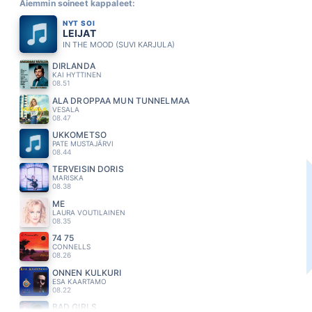
Aiemmin soineet kappaleet:
NYT SOI
LEIJAT
IN THE MOOD (SUVI KARJULA)
DIRLANDA
KAI HYTTINEN
08.51
ÄLÄ DROPPAA MUN TUNNELMAA
VESALA
08.47
UKKOMETSO
PATE MUSTAJÄRVI
08.44
TERVEISIN DORIS
MARISKA
08.38
ME
LAURA VOUTILAINEN
08.35
74 75
CONNELLS
08.26
ONNEN KULKURI
ESA KAARTAMO
08.22
BAD GIRLS