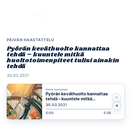
Skip
to
Menu
content
PÄIVÄN HAASTATTELU
Pyörän keväthuolto kannattaa
tehdä – kuuntele mitkä
huoltotoimenpiteet tulisi ainakin
tehdä
30.03.2021
Päivän haastattelu
Pyörän keväthuolto kannattaa
tehdä – kuuntele mitkä
huoltotoimenpiteet tulisi
30.03.2021
ainakin tehdä
0:00
5:26