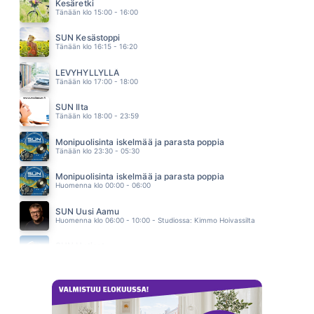
ROBBIE WILLIAMS
Kesäretki
07.25
Tänään klo 15:00 - 16:00
ANNA MA PUHALLAN
JANNA
SUN Kesästoppi
07.19
Tänään klo 16:15 - 16:20
POJATKIN ITKEE
AKI SAMULI
LEVYHYLLYLLÄ
07.10
Tänään klo 17:00 - 18:00
SUN Ilta
Tänään klo 18:00 - 23:59
Monipuolisinta iskelmää ja parasta poppia
Tänään klo 23:30 - 05:30
Monipuolisinta iskelmää ja parasta poppia
Huomenna klo 00:00 - 06:00
SUN Uusi Aamu
Huomenna klo 06:00 - 10:00 - Studiossa: Kimmo Hoivassilta
SUN Uutiset
Huomenna klo 07:00 - 07:05