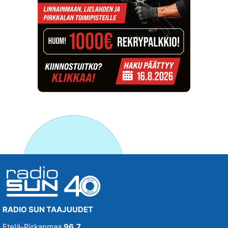
RADIO SUN TAAJUUDET
Etelä-Pirkanmaa
96,7