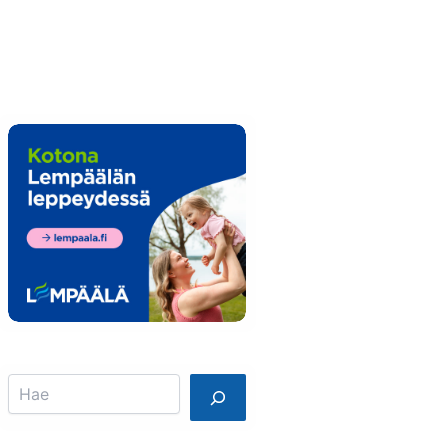
Info
Mainostajalle
Search