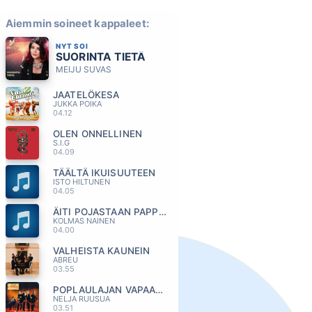
Aiemmin soineet kappaleet:
NYT SOI
SUORINTA TIETÄ
MEIJU SUVAS
JAATELÖKESA
JUKKA POIKA
04.12
OLEN ONNELLINEN
S.I.G
04.09
TÄÄLTÄ IKUISUUTEEN
ISTO HILTUNEN
04.05
ÄITI POJASTAAN PAPPIA TOIVOI
KOLMAS NAINEN
04.00
VALHEISTA KAUNEIN
ABREU
03.55
POPLAULAJAN VAPAAPAIVA
NELJA RUUSUA
03.51