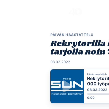
Skip
to
content
PÄIVÄN HAASTATTELU
Rekrytorilla
tarjolla noin
08.03.2022
Päivän haastattelu
Rekrytori
000 työp
08.03.2022
0:00