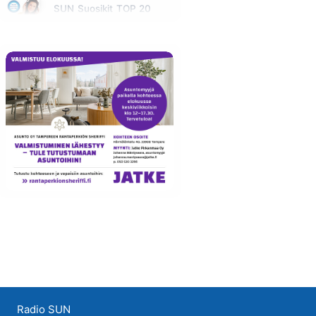
SUN Suosikit TOP 20
Huomenna klo 14:00 - 16:00
Radio SUN