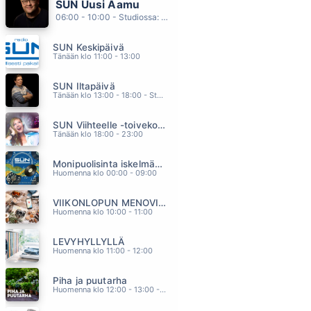
SUN Uusi Aamu
KROOKUKSET
06:00 - 10:00 - Studiossa: Kimmo Hoivassilta
PEKKA RUUSKA
03.15
SUN Keskipäivä
GOT MY MIND SET ON YOU
Tänään klo 11:00 - 13:00
GEORGE HARRISON
03.11
SUN Iltapäivä
NETTIIN
Tänään klo 13:00 - 18:00 - Studiossa: Kaisu Lämsä
JENNI VARTIAINEN
03.08
SUN Viihteelle -toivekonsertti
TRAGEDY
Tänään klo 18:00 - 23:00
BEE GEES
03.02
Monipuolisinta iskelmää ja parasta poppia
LET S DANCE
Huomenna klo 00:00 - 09:00
CHRIS REA
02.58
VIIKONLOPUN MENOVINKIT
Huomenna klo 10:00 - 11:00
LEVYHYLLYLLÄ
Huomenna klo 11:00 - 12:00
Piha ja puutarha
Huomenna klo 12:00 - 13:00 - Studiossa: Pinsiön Taimisto