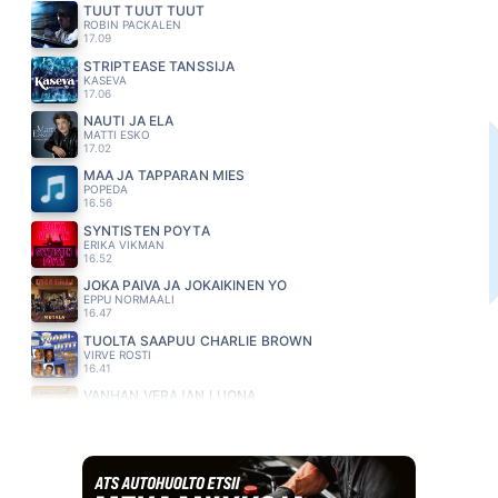
TUUT TUUT TUUT
ROBIN PACKALEN
17.09
STRIPTEASE TANSSIJA
KASEVA
17.06
NAUTI JA ELÄ
MATTI ESKO
17.02
MÄÄ JA TAPPARAN MIES
POPEDA
16.56
SYNTISTEN PÖYTÄ
ERIKA VIKMAN
16.52
JOKA PÄIVÄ JA JOKAIKINEN YÖ
EPPU NORMAALI
16.47
TUOLTA SAAPUU CHARLIE BROWN
VIRVE ROSTI
16.41
VANHAN VERAJAN LUONA
PIENIMAKI EILA
16.37
TAIVAASSA PERSEET TERVATAAN
EPPU NORMAALI
16.28