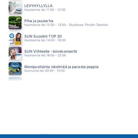
PÄÄSTÄ PAHASTA
PATE MUSTAJÄRVI
LEVYHYLLYLLÄ
15.24
Huomenna klo 11:00 - 12:00
PIMEYDEN TANGO
EPPU NORMAALI
Piha ja puutarha
15.17
Huomenna klo 12:00 - 13:00 - Studiossa: Pinsiön Taimisto
SUN Suosikit TOP 20
Huomenna klo 14:00 - 16:00
SUN Viihteelle -toivekonsertti
Huomenna klo 18:00 - 22:00
Monipuolisinta iskelmää ja parasta poppia
Sunnuntai klo 00:00 - 10:00
Jumalanpalvelus
Sunnuntai klo 10:00 - 11:00