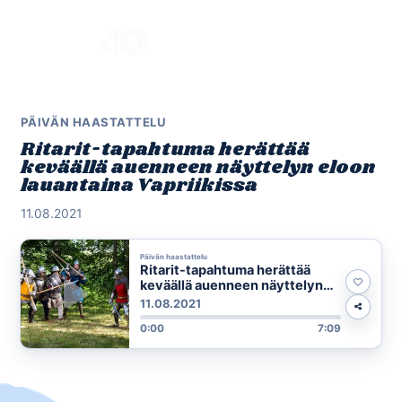
Skip
to
Menu
content
PÄIVÄN HAASTATTELU
Ritarit-tapahtuma herättää
keväällä auenneen näyttelyn eloon
lauantaina Vapriikissa
11.08.2021
Päivän haastattelu
Ritarit-tapahtuma herättää
keväällä auenneen näyttelyn
eloon lauantaina Vapriikissa
11.08.2021
0:00
7:09