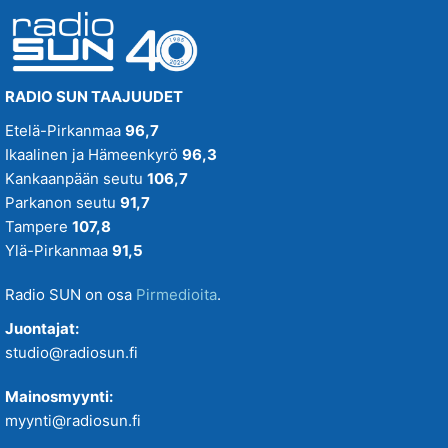
RADIO SUN TAAJUUDET
Etelä-Pirkanmaa
96,7
Ikaalinen ja Hämeenkyrö
96,3
Kankaanpään seutu
106,7
Parkanon seutu
91,7
Tampere
107,8
Ylä-Pirkanmaa
91,5
Radio SUN on osa
Pirmedioita
.
Juontajat:
studio@radiosun.fi
Mainosmyynti:
myynti@radiosun.fi