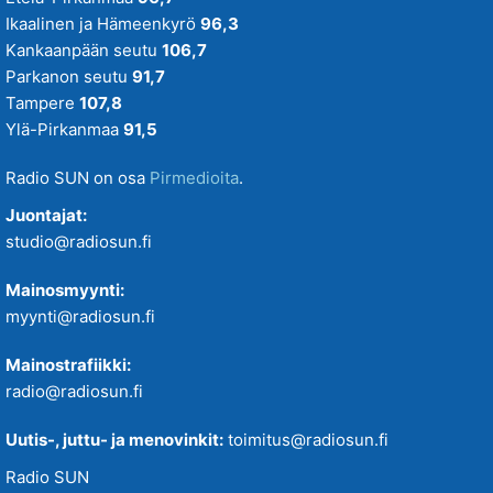
Ikaalinen ja Hämeenkyrö
96,3
Kankaanpään seutu
106,7
Parkanon seutu
91,7
Tampere
107,8
Ylä-Pirkanmaa
91,5
Radio SUN on osa
Pirmedioita
.
Juontajat:
studio@radiosun.fi
Mainosmyynti:
myynti@radiosun.fi
Mainostrafiikki:
radio@radiosun.fi
Uutis-, juttu- ja menovinkit:
toimitus@radiosun.fi
Radio SUN