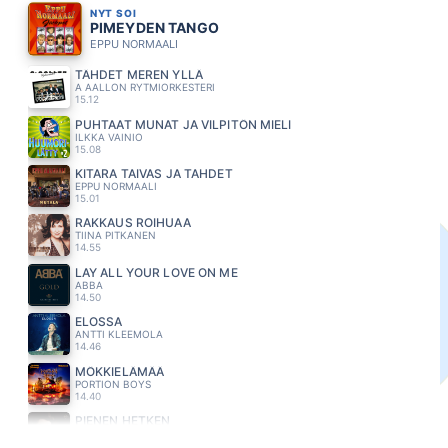
NYT SOI
PIMEYDEN TANGO
EPPU NORMAALI
TÄHDET MEREN YLLÄ
A AALLON RYTMIORKESTERI
15.12
PUHTAAT MUNAT JA VILPITÖN MIELI
ILKKA VAINIO
15.08
KITARA TAIVAS JA TAHDET
EPPU NORMAALI
15.01
RAKKAUS ROIHUAA
TIINA PITKANEN
14.55
LAY ALL YOUR LOVE ON ME
ABBA
14.50
ELOSSA
ANTTI KLEEMOLA
14.46
MÖKKIELÄMÄÄ
PORTION BOYS
14.40
PIENEN HETKEN
JUHA METSÄPERÄ
14.30