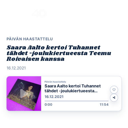
Skip
to
Menu
content
PÄIVÄN HAASTATTELU
Saara Aalto kertoi Tuhannet
tähdet -joulukiertueesta Teemu
Roivaisen kanssa
16.12.2021
Päivän haastattelu
Saara Aalto kertoi Tuhannet
tähdet -joulukiertueesta
Teemu Roivaisen kanssa
16.12.2021
0:00
11:54