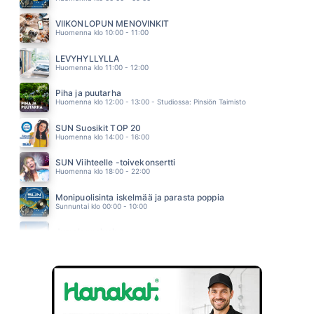
PILVILINNA
ARTTU WISKARI
VIIKONLOPUN MENOVINKIT
13.20
Huomenna klo 10:00 - 11:00
LUONAS KAI OLLA SAAN
JUICE LESKINEN
LEVYHYLLYLLÄ
13.11
Huomenna klo 11:00 - 12:00
Piha ja puutarha
Huomenna klo 12:00 - 13:00 - Studiossa: Pinsiön Taimisto
SUN Suosikit TOP 20
Huomenna klo 14:00 - 16:00
SUN Viihteelle -toivekonsertti
Huomenna klo 18:00 - 22:00
Monipuolisinta iskelmää ja parasta poppia
Sunnuntai klo 00:00 - 10:00
Jumalanpalvelus
Sunnuntai klo 10:00 - 11:00