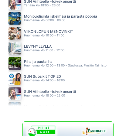
KAIJA KOO
SUN Viihteelle -toivekonsertti
08.45
Tänään klo 18:00 - 23:00
LOVE ME DO
BEATLES
Monipuolisinta iskelmää ja parasta poppia
08.43
Huomenna klo 00:00 - 09:00
LIKIMAIN
MARISKA
VIIKONLOPUN MENOVINKIT
08.38
Huomenna klo 10:00 - 11:00
LEVYHYLLYLLÄ
Huomenna klo 11:00 - 12:00
Piha ja puutarha
Huomenna klo 12:00 - 13:00 - Studiossa: Pinsiön Taimisto
SUN Suosikit TOP 20
Huomenna klo 14:00 - 16:00
SUN Viihteelle -toivekonsertti
Huomenna klo 18:00 - 22:00
Monipuolisinta iskelmää ja parasta poppia
Sunnuntai klo 00:00 - 10:00