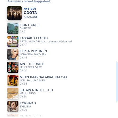
Aiemmin soineet kappaleet:
NYT SOI
ODOTA
AIKAKONE
IRON HORSE
CHRISTIE
09.51
TÄSSÄKÖ TÄÄ OLI
ARTTU WISKARI feat. Leavings-Orkesteri
09.47
KERTA VIIMEINEN
JOHANNA PAKONEN
09.44
AIN T IT FUNNY
JENNIFER LOPEZ
09.40
MIHIN KAARNALAIVAT KATOAA
JOEL HALLIKAINEN
09.34
JOTAIN NIIN TUTTUU
HAULI BROS
09.30
TORNADO
EVELINA
09.26
ONNENTYTTÖ