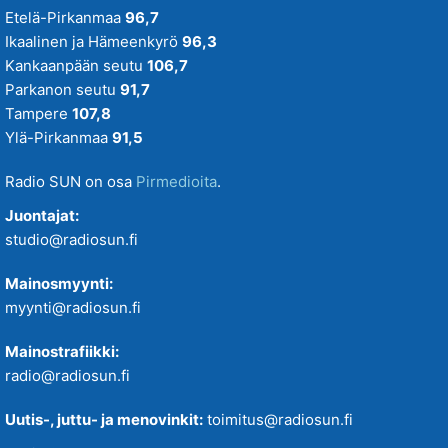
Etelä-Pirkanmaa
96,7
Ikaalinen ja Hämeenkyrö
96,3
Kankaanpään seutu
106,7
Parkanon seutu
91,7
Tampere
107,8
Ylä-Pirkanmaa
91,5
Radio SUN on osa
Pirmedioita
.
Juontajat:
studio@radiosun.fi
Mainosmyynti:
myynti@radiosun.fi
Mainostrafiikki:
radio@radiosun.fi
Uutis-, juttu- ja menovinkit:
toimitus@radiosun.fi