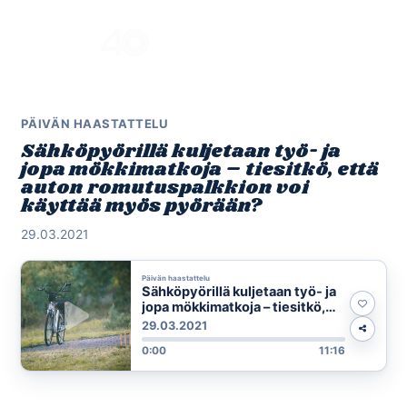
Skip
to
Menu
content
PÄIVÄN HAASTATTELU
Sähköpyörillä kuljetaan työ- ja
jopa mökkimatkoja – tiesitkö, että
auton romutuspalkkion voi
käyttää myös pyörään?
29.03.2021
Päivän haastattelu
Sähköpyörillä kuljetaan työ- ja
jopa mökkimatkoja – tiesitkö,
että auton romutuspalkkion voi
29.03.2021
käyttää myös pyörään?
0:00
11:16