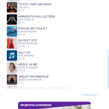
TYTÖT OVAT KAUNIITA
YÖLINTU
00.10
HAAVEISTA HULLUUTEEN
ANTTI RAILIO
00.07
POHJOLAN TUULET
KUNINGASIDEA
00.04
SÄ OLET SYY
RESSU REDFORD
23.59
VILLI YO
FINLANDERS
23.55
ADELE JA ME
KATRI YLANDER
23.52
JÄRJETÖN RAKKAUS
JESSE KAIKURANTA
23.47
NOTHING S GONNA STOP US NOW
STARSHIP
23.43
PIRUN KAUNIS NAINEN
CLIFTERS
23.40