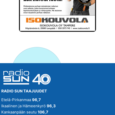
RADIO SUN TAAJUUDET
Etelä-Pirkanmaa
96,7
Ikaalinen ja Hämeenkyrö
96,3
Kankaanpään seutu
106,7