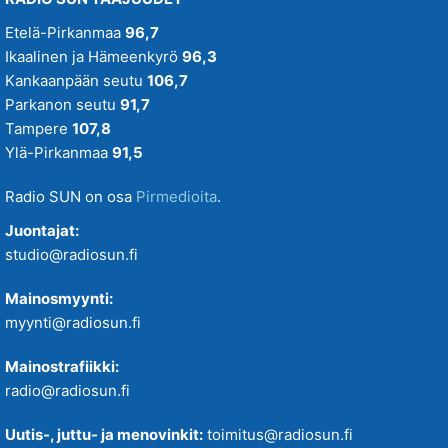
Etelä-Pirkanmaa
96,7
Ikaalinen ja Hämeenkyrö
96,3
Kankaanpään seutu
106,7
Parkanon seutu
91,7
Tampere
107,8
Ylä-Pirkanmaa
91,5
Radio SUN on osa
Pirmedioita
.
Juontajat:
studio@radiosun.fi
Mainosmyynti:
myynti@radiosun.fi
Mainostrafiikki:
radio@radiosun.fi
Uutis-, juttu- ja menovinkit:
toimitus@radiosun.fi