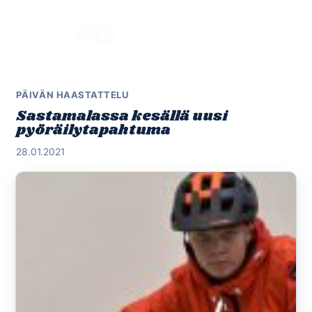
Skip
to
Menu
content
PÄIVÄN HAASTATTELU
Sastamalassa kesällä uusi
pyöräilytapahtuma
28.01.2021