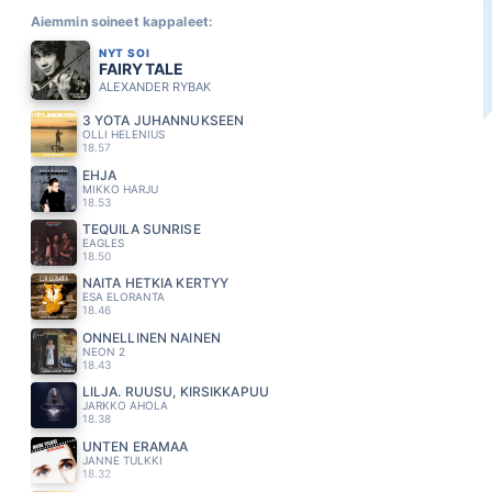
Aiemmin soineet kappaleet:
NYT SOI
FAIRYTALE
ALEXANDER RYBAK
3 YÖTÄ JUHANNUKSEEN
OLLI HELENIUS
18.57
EHJÄ
MIKKO HARJU
18.53
TEQUILA SUNRISE
EAGLES
18.50
NÄITÄ HETKIÄ KERTYY
ESA ELORANTA
18.46
ONNELLINEN NAINEN
NEON 2
18.43
LILJA. RUUSU, KIRSIKKAPUU
JARKKO AHOLA
18.38
UNTEN ERAMAA
JANNE TULKKI
18.32