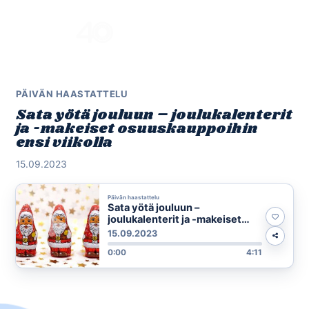
Skip
to
Menu
content
PÄIVÄN HAASTATTELU
Sata yötä jouluun – joulukalenterit
ja -makeiset osuuskauppoihin
ensi viikolla
15.09.2023
Päivän haastattelu
Sata yötä jouluun –
joulukalenterit ja -makeiset
osuuskauppoihin ensi viikolla
15.09.2023
0:00
4:11