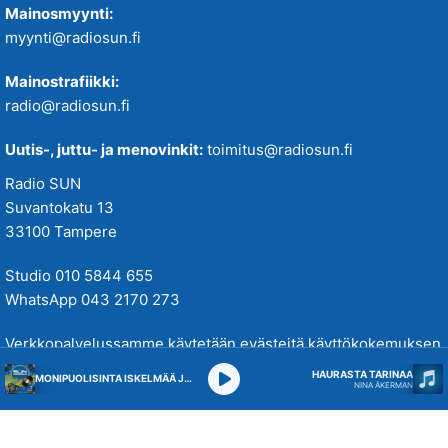
Mainosmyynti:
myynti@radiosun.fi
Mainostrafiikki:
radio@radiosun.fi
Uutis-, juttu- ja menovinkit:
toimitus@radiosun.fi
Radio SUN
Suvantokatu 13
33100 Tampere
Studio 010 5844 655
WhatsApp 043 2170 273
Verkkopalvelussamme käytetään evästeitä käyttökokemuksen
parantamiseksi. Tutustu tietosuojakäytäntöihimme
täällä
.
HAURASTA TARINAA
MONIPUOLISINTA ISKELMÄÄ JA PARASTA POPPIA
NINA ÅKERMAN