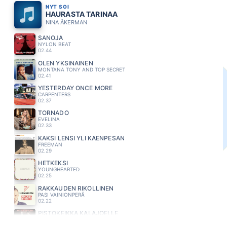
NYT SOI
HAURASTA TARINAA
NINA ÅKERMAN
SANOJA
NYLON BEAT
02.44
OLEN YKSINAINEN
MONTANA TONY AND TOP SECRET
02.41
YESTERDAY ONCE MORE
CARPENTERS
02.37
TORNADO
EVELINA
02.33
KAKSI LENSI YLI KAENPESAN
FREEMAN
02.29
HETKEKSI
YOUNGHEARTED
02.25
RAKKAUDEN RIKOLLINEN
PASI VAINIONPERÄ
02.22
PISTOKEIKKA KALAJOELLE
ARTTU WISKARI
02.17