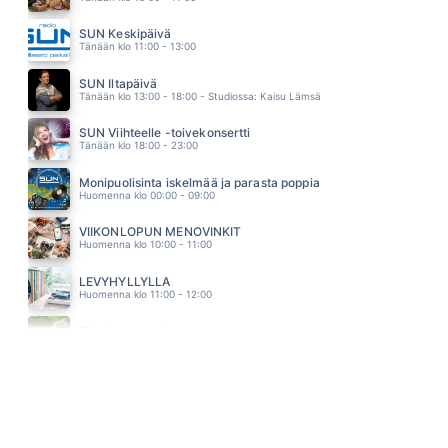
LIVING NEXT DOOR TO ALICE
SMOKIE
SUN Keskipäivä
01.40
Tänään klo 11:00 - 13:00
SE TEKEE HYVÄÄ (feat. Jukka Poika)
JUHA TAPIO
SUN Iltapäivä
01.37
Tänään klo 13:00 - 18:00 - Studiossa: Kaisu Lämsä
SUN Viihteelle -toivekonsertti
Tänään klo 18:00 - 23:00
Monipuolisinta iskelmää ja parasta poppia
Huomenna klo 00:00 - 09:00
VIIKONLOPUN MENOVINKIT
Huomenna klo 10:00 - 11:00
LEVYHYLLYLLÄ
Huomenna klo 11:00 - 12:00
Piha ja puutarha
Huomenna klo 12:00 - 13:00 - Studiossa: Pinsiön Taimisto