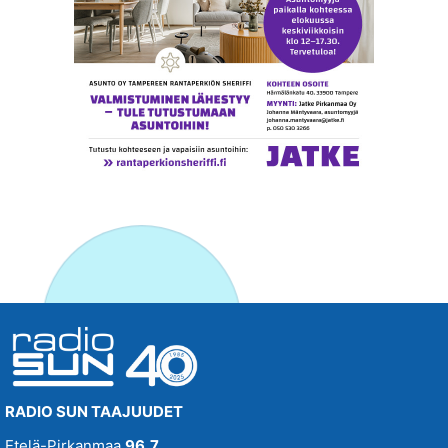
RADIO SUN TAAJUUDET
Etelä-Pirkanmaa
96,7