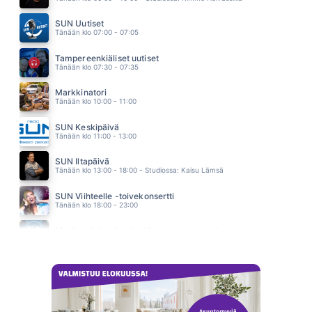
OLEN HAUTAUSMAA
HECTOR
SUN Uutiset
22.23
Tänään klo 07:00 - 07:05
VOI KUINKA ME SINUA KAIVATAAN
EPPU NORMAALI
Tampereenkiäliset uutiset
22.18
Tänään klo 07:30 - 07:35
Markkinatori
Tänään klo 10:00 - 11:00
SUN Keskipäivä
Tänään klo 11:00 - 13:00
SUN Iltapäivä
Tänään klo 13:00 - 18:00 - Studiossa: Kaisu Lämsä
SUN Viihteelle -toivekonsertti
Tänään klo 18:00 - 23:00
Monipuolisinta iskelmää ja parasta poppia
Huomenna klo 00:00 - 09:00