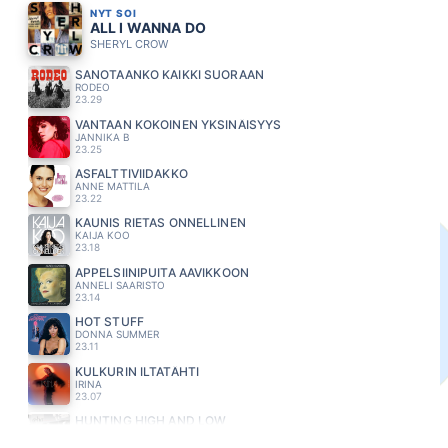
NYT SOI
ALL I WANNA DO
SHERYL CROW
SANOTAANKO KAIKKI SUORAAN
RODEO
23.29
VANTAAN KOKOINEN YKSINÄISYYS
JANNIKA B
23.25
ASFALTTIVIIDAKKO
ANNE MATTILA
23.22
KAUNIS RIETAS ONNELLINEN
KAIJA KOO
23.18
APPELSIINIPUITA AAVIKKOON
ANNELI SAARISTO
23.14
HOT STUFF
DONNA SUMMER
23.11
KULKURIN ILTATÄHTI
IRINA
23.07
HUNTING HIGH AND LOW
A-HA
22.59