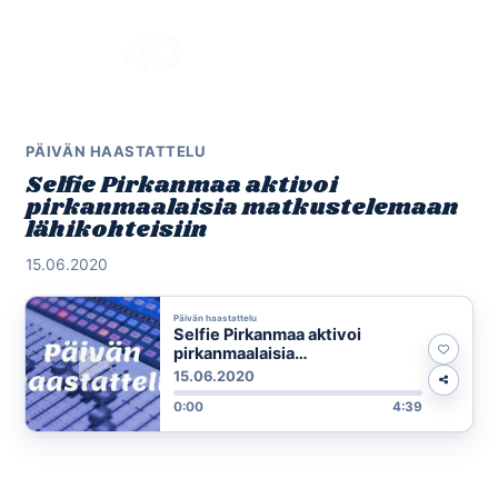
Skip
to
Menu
content
PÄIVÄN HAASTATTELU
Selfie Pirkanmaa aktivoi
pirkanmaalaisia matkustelemaan
lähikohteisiin
15.06.2020
Päivän haastattelu
Selfie Pirkanmaa aktivoi
pirkanmaalaisia
matkustelemaan lähikohteisiin
15.06.2020
0:00
4:39