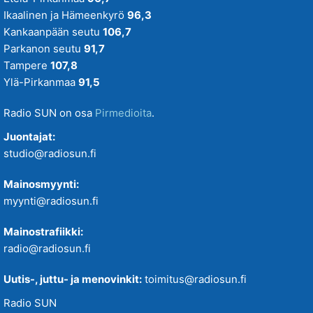
Ikaalinen ja Hämeenkyrö
96,3
Kankaanpään seutu
106,7
Parkanon seutu
91,7
Tampere
107,8
Ylä-Pirkanmaa
91,5
Radio SUN on osa
Pirmedioita
.
Juontajat:
studio@radiosun.fi
Mainosmyynti:
myynti@radiosun.fi
Mainostrafiikki:
radio@radiosun.fi
Uutis-, juttu- ja menovinkit:
toimitus@radiosun.fi
Radio SUN