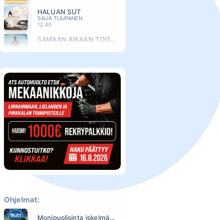
HALUAN SUT
SAIJA TUUPANEN
12.40
SAMAAN AIKAAN TOISAALLA
JUHA TAPIO
12.34
JOHNNY & MARY
ROPERT PALMER
12.27
MYSTEERI
CHISU
12.20
P.S. VIELÄKIN
OLLIE
12.14
KEVÄT JA MINÄ (2025)
TOMMI LÄNTINEN
12.08
HUOMINEN ON TUULINEN
RESSU REDFORD
12.03
Ohjelmat:
SINÄ MINUSSA
ANTTI RAISKI
Monipuolisinta iskelmää ja parasta poppia
11.56