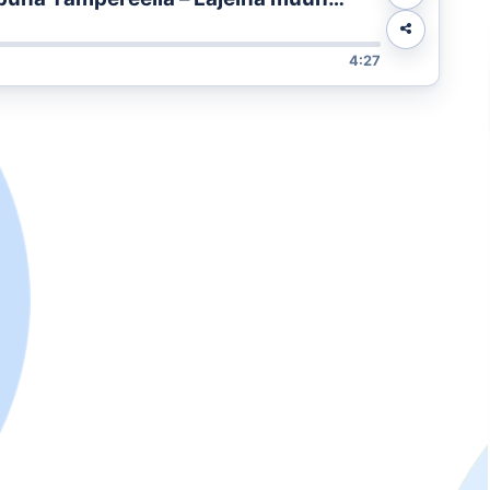
pyläuinti ja vedenalainen
sammunta
4:27