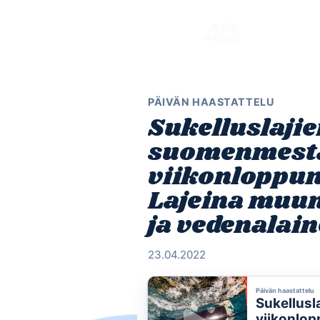
Skip
to
content
PÄIVÄN HAASTATTELU
Sukelluslaji
suomenmesta
viikonloppun
Lajeina muun
ja vedenala
23.04.2022
Päivän haastattelu
Sukellusl
viikonlop