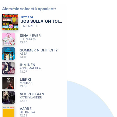
Aiemmin soineet kappaleet:
NYT SOI
JOS SULLA ON TOINEN
TAIKAPEILI
SINÄ 4EVER
ELLINOORA
13.20
SUMMER NIGHT CITY
ABBA
13.11
IHMINEN
ANNE MATTILA
13.07
LIEKKI
MARISKA
13.03
VUOROLLAAN
KATRI YLANDER
12.55
AARRE
ULTRA BRA
12.51