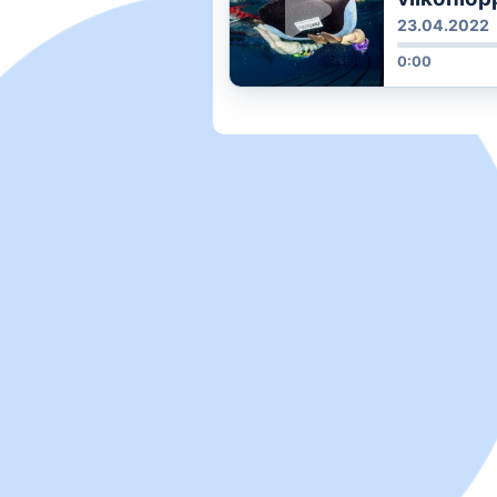
muassa rä
23.04.2022
tarkkuu
0:00