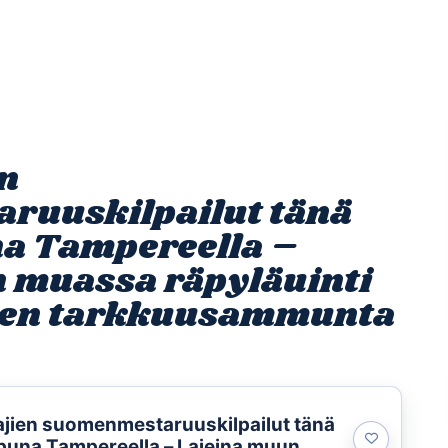
Etusivu
Ohjelmat
Osallistu
en
ruuskilpailut tänä
a Tampereella –
 muassa räpyläuinti
inen tarkkuusammunta
ajien suomenmestaruuskilpailut tänä
puna Tampereella – Lajeina muun