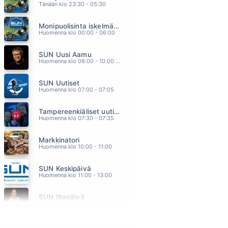
Tänään klo 23:30 - 05:30
OTA KII
MEIJU SUVAS
Monipuolisinta iskelmää ja parasta poppia
11.51
Huomenna klo 00:00 - 06:00
YSTÄVÄLLE (Pokla)
ARTTU WISKARI
SUN Uusi Aamu
11.48
Huomenna klo 06:00 - 10:00 - Studiossa: Kimmo Hoivassilta
TERVEISIN, MINÄ
JOHANNA PAKONEN
SUN Uutiset
11.44
Huomenna klo 07:00 - 07:05
RIN TIN TIN
LEEVI AND THE LEAVINGS
Tampereenkiäliset uutiset
11.38
Huomenna klo 07:30 - 07:35
SATA KESÄÄ TUHAT YÖTÄ
PAULA KOIVUNIEMI
Markkinatori
11.30
Huomenna klo 10:00 - 11:00
SUN Keskipäivä
Huomenna klo 11:00 - 13:00
SUN Iltapäivä
Huomenna klo 13:00 - 18:00 - Studiossa: Kaisu Lämsä