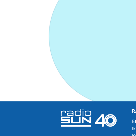
R
E
I
K