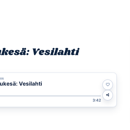
Etusivu
Ohjelmat
Osallistu
kesä: Vesilahti
NOS
ukesä: Vesilahti
3:42