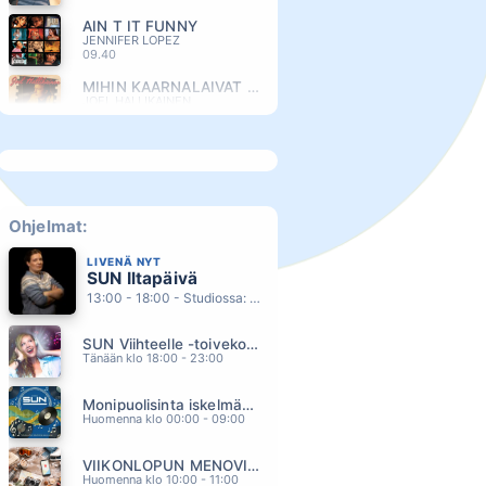
AIN T IT FUNNY
JENNIFER LOPEZ
09.40
MIHIN KAARNALAIVAT KATOAA
JOEL HALLIKAINEN
09.34
JOTAIN NIIN TUTTUU
HAULI BROS
09.30
TORNADO
EVELINA
Ohjelmat:
09.26
LIVENÄ NYT
ONNENTYTTÖ
SUN Iltapäivä
MIKKO KUUSTONEN
09.23
13:00 - 18:00 - Studiossa: Kaisu Lämsä
KUUMA KESÄ
SUN Viihteelle -toivekonsertti
POPEDA
09.17
Tänään klo 18:00 - 23:00
RAKKAUDEN ARVOINEN
Monipuolisinta iskelmää ja parasta poppia
ANTTI KETONEN
09.14
Huomenna klo 00:00 - 09:00
VAHVOJA SYDÄMII
VIIKONLOPUN MENOVINKIT
ANTTI RAILIO
09.11
Huomenna klo 10:00 - 11:00