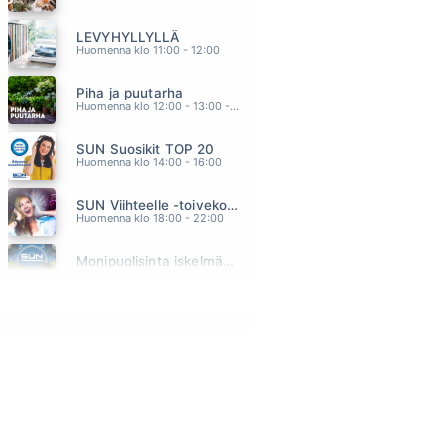
UUTEEN KESAAN NIIN PALJON ON AIKAA
LEVYHYLLYLLÄ
AGENTS
09.07
Huomenna klo 11:00 - 12:00
JOS MIKÄÄN EI RIITÄ
Piha ja puutarha
SUVI TERÄSNISKA
09.03
Huomenna klo 12:00 - 13:00 - Studiossa: Pinsiön Taimisto
ILMAN SUA
SUN Suosikit TOP 20
VIIVI
08.56
Huomenna klo 14:00 - 16:00
DARK LADY
SUN Viihteelle -toivekonsertti
CHER
08.53
Huomenna klo 18:00 - 22:00
KESÄ ON SUN
Monipuolisinta iskelmää ja parasta poppia
FINNTWIST
08.49
Sunnuntai klo 00:00 - 10:00