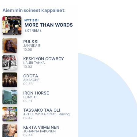
Aiemmin soineet kappaleet:
NYT SOI
MORE THAN WORDS
EXTREME
PULSSI
JANNIKA B
10.08
KESKIYÖN COWBOY
LAURI TÄHKÄ
10.03
ODOTA
AIKAKONE
09.53
IRON HORSE
CHRISTIE
09.51
TÄSSÄKÖ TÄÄ OLI
ARTTU WISKARI feat. Leavings-Orkesteri
09.47
KERTA VIIMEINEN
JOHANNA PAKONEN
09.44