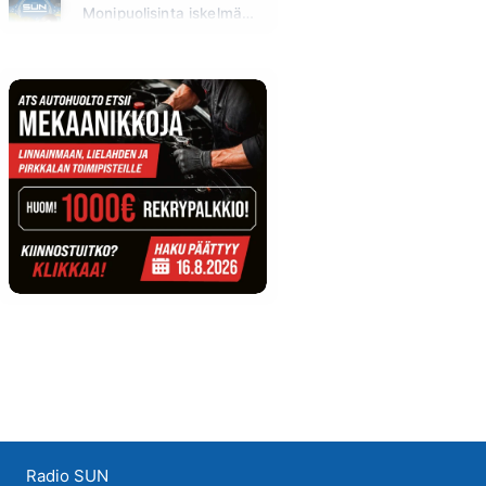
Monipuolisinta iskelmää ja parasta poppia
Huomenna klo 11:00 - 23:59
Radio SUN