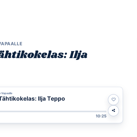
Etusivu
Ohjelmat
Osallistu
 VAPAALLE
htikokelas: Ilja
e Vapaalle
ähtikokelas: Ilja Teppo
10:25