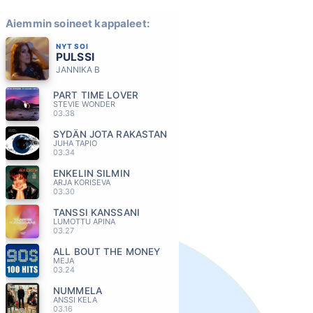
Aiemmin soineet kappaleet:
NYT SOI
PULSSI
JANNIKA B
PART TIME LOVER
STEVIE WONDER
03.38
SYDÄN JOTA RAKASTAN
JUHA TAPIO
03.34
ENKELIN SILMIN
ARJA KORISEVA
03.30
TANSSI KANSSANI
LUMOTTU APINA
03.27
ALL BOUT THE MONEY
MEJA
03.24
NUMMELA
ANSSI KELA
03.16