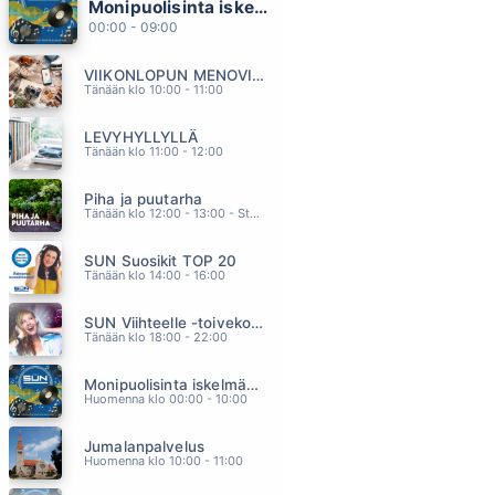
Monipuolisinta iskelmää ja parasta poppia
KYLLIKKI
00:00 - 09:00
LEEVI AND THE LEAVINGS
02.42
VIIKONLOPUN MENOVINKIT
ENSIMMÄINEN PÄIVÄ
Tänään klo 10:00 - 11:00
AUKUSTI KOIVISTO
02.38
LEVYHYLLYLLÄ
HOTEL CALIFORNIA
Tänään klo 11:00 - 12:00
EAGLES
02.32
Piha ja puutarha
LATU ON AUKI (feat. Isac Elliot)
Tänään klo 12:00 - 13:00 - Studiossa: Pinsiön Taimisto
KAIJA KOO
02.29
SUN Suosikit TOP 20
MYRSKYN JÄLKEEN
Tänään klo 14:00 - 16:00
KARI TAPIO
02.26
SUN Viihteelle -toivekonsertti
Tänään klo 18:00 - 22:00
Monipuolisinta iskelmää ja parasta poppia
Huomenna klo 00:00 - 10:00
Jumalanpalvelus
Huomenna klo 10:00 - 11:00