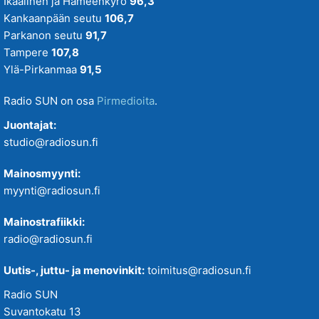
Ikaalinen ja Hämeenkyrö
96,3
Kankaanpään seutu
106,7
Parkanon seutu
91,7
Tampere
107,8
Ylä-Pirkanmaa
91,5
Radio SUN on osa
Pirmedioita
.
Juontajat:
studio@radiosun.fi
Mainosmyynti:
myynti@radiosun.fi
Mainostrafiikki:
radio@radiosun.fi
Uutis-, juttu- ja menovinkit:
toimitus@radiosun.fi
Radio SUN
Suvantokatu 13