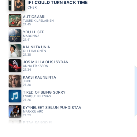
IF I COULD TURN BACK TIME
CHER
AUTIOSAARI
TUURE KILPELÄINEN
21.45
YOU LL SEE
MADONNA
21.41
KAUNIITA UNIA
OLLI HALONEN
21.38
JOS MULLA OLISI SYDAN
ANNA ERIKSSON
21.34
KAKSI KAUNEINTA
JIPPU
21.30
TIRED OF BEING SORRY
ENRIQUE IGLESIAS
21.26
KYYNELEET SIELUN PUHDISTAA
MARKKU ARO
21.23
PITÄÄ SANOO EI
VESTERINEN YHTYEINEEN
21.19