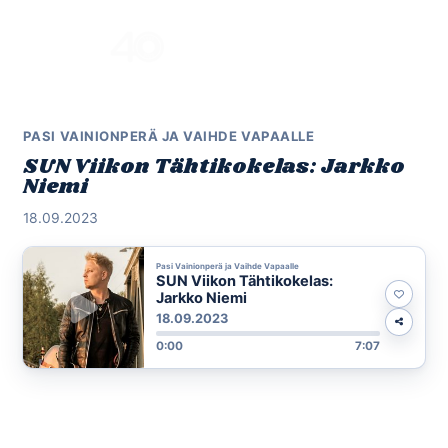
Skip
to
Menu
content
PASI VAINIONPERÄ JA VAIHDE VAPAALLE
SUN Viikon Tähtikokelas: Jarkko
Niemi
18.09.2023
Pasi Vainionperä ja Vaihde Vapaalle
SUN Viikon Tähtikokelas:
Jarkko Niemi
18.09.2023
0:00
7:07