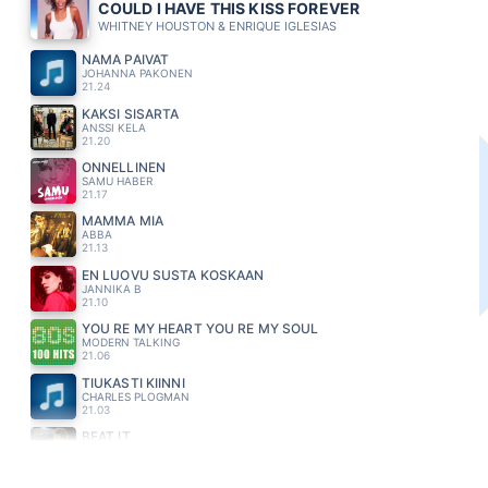
COULD I HAVE THIS KISS FOREVER
WHITNEY HOUSTON & ENRIQUE IGLESIAS
NÄMÄ PÄIVÄT
JOHANNA PAKONEN
21.24
KAKSI SISARTA
ANSSI KELA
21.20
ONNELLINEN
SAMU HABER
21.17
MAMMA MIA
ABBA
21.13
EN LUOVU SUSTA KOSKAAN
JANNIKA B
21.10
YOU RE MY HEART YOU RE MY SOUL
MODERN TALKING
21.06
TIUKASTI KIINNI
CHARLES PLOGMAN
21.03
BEAT IT
MICHAEL JACKSON
20.58