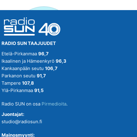
RADIO SUN TAAJUUDET
Etelä-Pirkanmaa
96,7
Ikaalinen ja Hämeenkyrö
96,3
Kankaanpään seutu
106,7
Parkanon seutu
91,7
Tampere
107,8
Ylä-Pirkanmaa
91,5
Radio SUN on osa
Pirmedioita
.
Juontajat:
studio@radiosun.fi
Mainosmyynti: