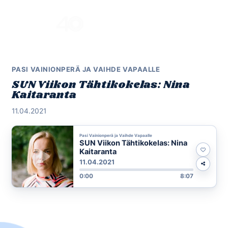
Skip
to
Menu
content
PASI VAINIONPERÄ JA VAIHDE VAPAALLE
SUN Viikon Tähtikokelas: Nina
Kaitaranta
11.04.2021
Pasi Vainionperä ja Vaihde Vapaalle
SUN Viikon Tähtikokelas: Nina
Kaitaranta
11.04.2021
0:00
8:07