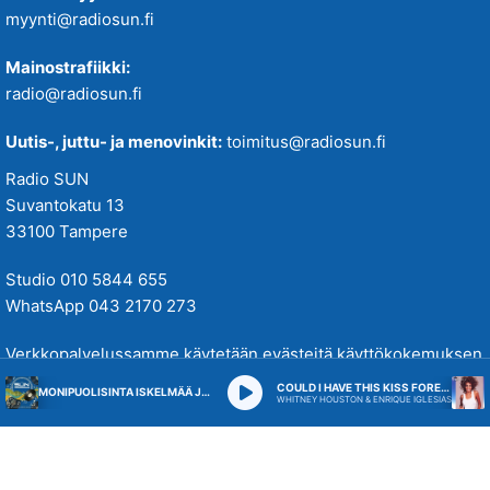
myynti@radiosun.fi
Mainostrafiikki:
radio@radiosun.fi
Uutis-, juttu- ja menovinkit:
toimitus@radiosun.fi
Radio SUN
Suvantokatu 13
33100 Tampere
Studio 010 5844 655
WhatsApp 043 2170 273
Verkkopalvelussamme käytetään evästeitä käyttökokemuksen
parantamiseksi. Tutustu tietosuojakäytäntöihimme
täällä
.
COULD I HAVE THIS KISS FOREVER
MONIPUOLISINTA ISKELMÄÄ JA PARASTA POPPIA
WHITNEY HOUSTON & ENRIQUE IGLESIAS