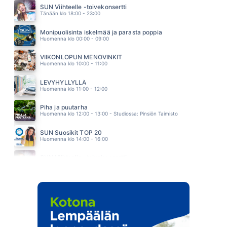
ELLIMEI & KAUKUA
SUN Viihteelle -toivekonsertti
03.34
Tänään klo 18:00 - 23:00
VERSOAVA JUURI
SANI
Monipuolisinta iskelmää ja parasta poppia
03.31
Huomenna klo 00:00 - 09:00
VIIKONLOPUN MENOVINKIT
Huomenna klo 10:00 - 11:00
LEVYHYLLYLLÄ
Huomenna klo 11:00 - 12:00
Piha ja puutarha
Huomenna klo 12:00 - 13:00 - Studiossa: Pinsiön Taimisto
SUN Suosikit TOP 20
Huomenna klo 14:00 - 16:00
SUN Viihteelle -toivekonsertti
Huomenna klo 18:00 - 22:00