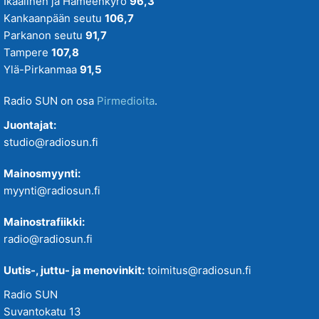
Ikaalinen ja Hämeenkyrö
96,3
Kankaanpään seutu
106,7
Parkanon seutu
91,7
Tampere
107,8
Ylä-Pirkanmaa
91,5
Radio SUN on osa
Pirmedioita
.
Juontajat:
studio@radiosun.fi
Mainosmyynti:
myynti@radiosun.fi
Mainostrafiikki:
radio@radiosun.fi
Uutis-, juttu- ja menovinkit:
toimitus@radiosun.fi
Radio SUN
Suvantokatu 13