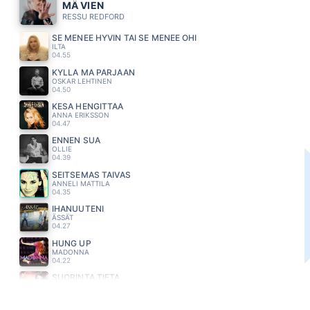
MÄ VIEN
RESSU REDFORD
SE MENEE HYVIN TAI SE MENEE OHI
ILTA
04.55
KYLLÄ MÄ PÄRJÄÄN
OSKAR LEHTINEN
04.50
KESA HENGITTÄÄ
ANNA ERIKSSON
04.47
ENNEN SUA
OLLIE
04.39
SEITSEMAS TAIVAS
ANNELI MATTILA
04.35
IHANUUTENI
ÄSSÄT
04.27
HUNG UP
MADONNA
04.22
SUORINTA TIETÄ
MEIJU SUVAS
04.19