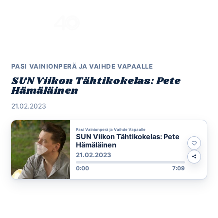
Skip
to
Menu
content
PASI VAINIONPERÄ JA VAIHDE VAPAALLE
SUN Viikon Tähtikokelas: Pete
Hämäläinen
21.02.2023
Pasi Vainionperä ja Vaihde Vapaalle
SUN Viikon Tähtikokelas: Pete
Hämäläinen
21.02.2023
0:00
7:09