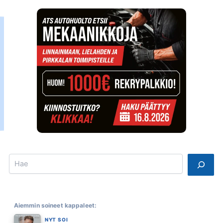
Search
Aiemmin soineet kappaleet:
NYT SOI