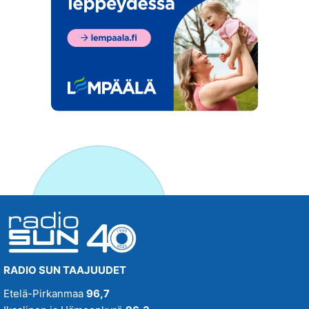
RADIO SUN TAAJUUDET
Etelä-Pirkanmaa
96,7