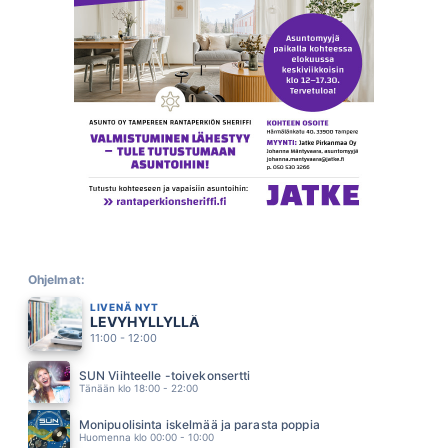
ELOKUU
ALEKSANTERI HAKANIEMI
08.01
RENTUN RUUSU
IRWIN
07.56
HÖLMÖ RAKKAUS
SCANDINAVIAN MUSIC GROUP
07.42
KUN RAUHOITUN
IRINA
07.35
LUOTTAA HUOMISEEN
ANNELI MATTILA
07.25
DAA DA DAA DA
SAMMY BABITZIN
Ohjelmat:
07.19
LIVENÄ NYT
PÖLLÖILLE KYYTIÄ
LEVYHYLLYLLÄ
VESTERINEN YHTYEINEEN
07.12
11:00 - 12:00
UUSI ALKU
HEIDI PAKARINEN
SUN Viihteelle -toivekonsertti
07.08
Tänään klo 18:00 - 22:00
SINÄ OLET AURINKO
SAMULI EDELMANN
Monipuolisinta iskelmää ja parasta poppia
07.01
Huomenna klo 00:00 - 10:00