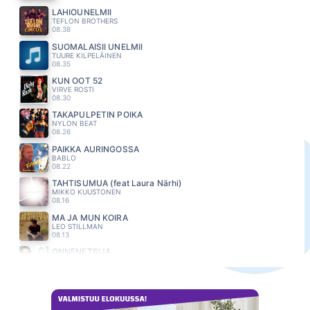
LAHIÖUNELMII
TEFLON BROTHERS
08.38
SUOMALAISII UNELMII
TUURE KILPELÄINEN
08.35
KUN OOT 52
VIRVE ROSTI
08.30
TAKAPULPETIN POIKA
NYLON BEAT
08.26
PAIKKA AURINGOSSA
BABLO
08.22
TÄHTISUMUA (feat Laura Närhi)
MIKKO KUUSTONEN
08.16
MÄ JA MUN KOIRA
LEO STILLMAN
08.13
ONNENETSIJA
JARI SILLANPÄÄ
08.09
MAALAISTIE
ANNA HANSKI
08.06