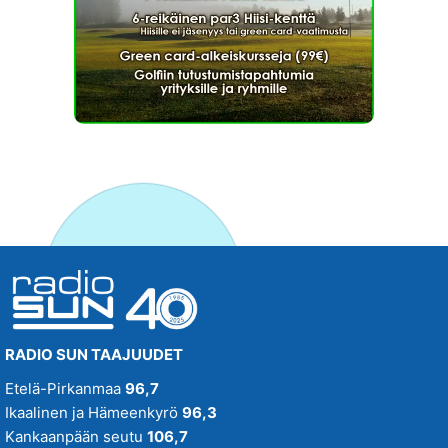
RADIO SUN TAAJUUDET
Etelä-Pirkanmaa
96,7
Ikaalinen ja Hämeenkyrö
96,3
Kankaanpään seutu
106,7