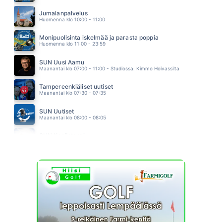
MUOTITIETOINEN
LEEVI AND THE LEAVINGS
Jumalanpalvelus
06.57
Huomenna klo 10:00 - 11:00
Monipuolisinta iskelmää ja parasta poppia
Huomenna klo 11:00 - 23:59
SUN Uusi Aamu
Maanantai klo 07:00 - 11:00 - Studiossa: Kimmo Hoivassilta
Tampereenkiäliset uutiset
Maanantai klo 07:30 - 07:35
SUN Uutiset
Maanantai klo 08:00 - 08:05
SUN Kesästoppi
Maanantai klo 09:30 - 09:35