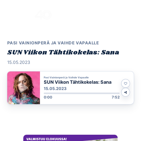
Skip
to
Menu
content
PASI VAINIONPERÄ JA VAIHDE VAPAALLE
SUN Viikon Tähtikokelas: Sana
15.05.2023
Pasi Vainionperä ja Vaihde Vapaalle
SUN Viikon Tähtikokelas: Sana
15.05.2023
0:00
7:52