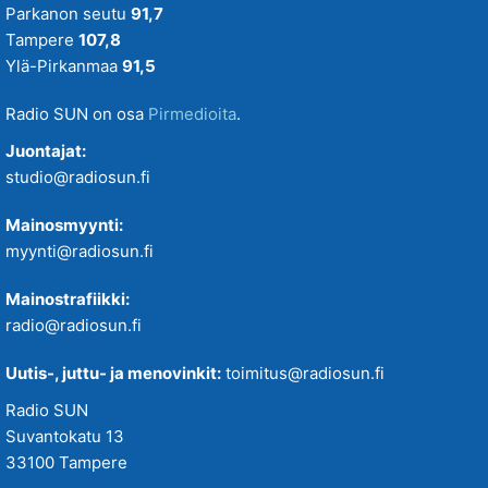
Parkanon seutu
91,7
Tampere
107,8
Ylä-Pirkanmaa
91,5
Radio SUN on osa
Pirmedioita
.
Juontajat:
studio@radiosun.fi
Mainosmyynti:
myynti@radiosun.fi
Mainostrafiikki:
radio@radiosun.fi
Uutis-, juttu- ja menovinkit:
toimitus@radiosun.fi
Radio SUN
Suvantokatu 13
33100 Tampere