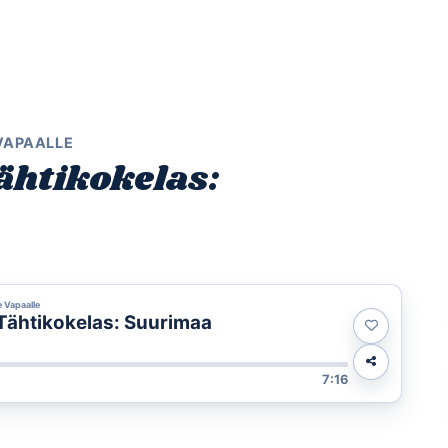
Etusivu
Ohjelmat
Osallistu
 VAPAALLE
ähtikokelas:
e Vapaalle
Tähtikokelas: Suurimaa
7:16