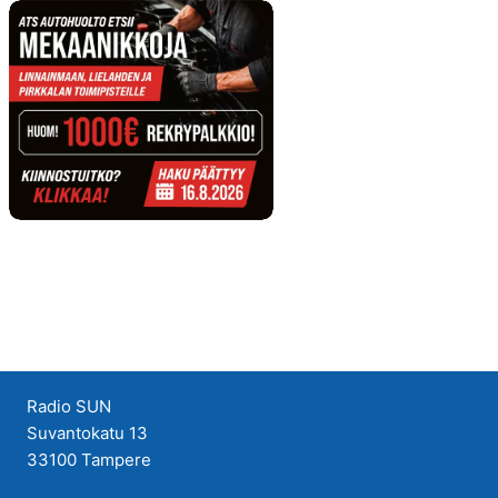
Radio SUN
Suvantokatu 13
33100 Tampere