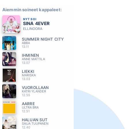
Aiemmin soineet kappaleet:
NYT SOI
SINÄ 4EVER
ELLINOORA
SUMMER NIGHT CITY
ABBA
13.11
IHMINEN
ANNE MATTILA
13.07
LIEKKI
MARISKA
13.03
VUOROLLAAN
KATRI YLANDER
12.55
AARRE
ULTRA BRA
12.51
HALUAN SUT
SAIJA TUUPANEN
12.40