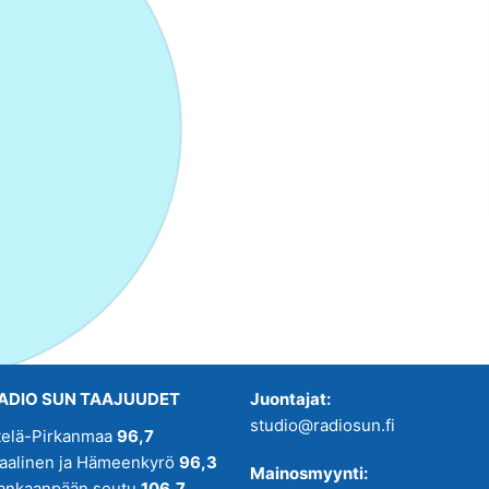
ADIO SUN TAAJUUDET
Juontajat:
studio@radiosun.fi
telä-Pirkanmaa
96,7
kaalinen ja Hämeenkyrö
96,3
Mainosmyynti:
ankaanpään seutu
106,7