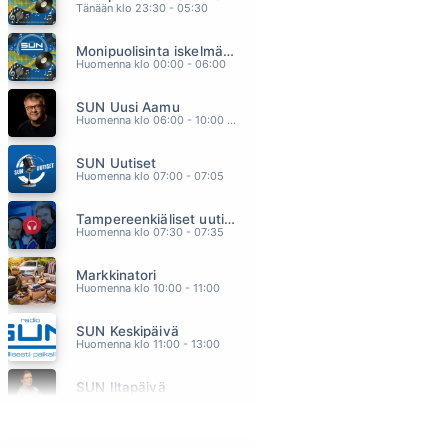
Tänään klo 23:30 - 05:30
YSTÄVÄLLE (Pokla)
ARTTU WISKARI
Monipuolisinta iskelmää ja parasta poppia
11.48
Huomenna klo 00:00 - 06:00
TERVEISIN, MINÄ
JOHANNA PAKONEN
SUN Uusi Aamu
11.44
Huomenna klo 06:00 - 10:00 - Studiossa: Kimmo Hoivassilta
RIN TIN TIN
LEEVI AND THE LEAVINGS
SUN Uutiset
11.38
Huomenna klo 07:00 - 07:05
SATA KESÄÄ TUHAT YÖTÄ
PAULA KOIVUNIEMI
Tampereenkiäliset uutiset
11.30
Huomenna klo 07:30 - 07:35
HYVÄUSKOINEN
VIIVI
Markkinatori
11.26
Huomenna klo 10:00 - 11:00
SUN Keskipäivä
Huomenna klo 11:00 - 13:00
SUN Iltapäivä
Huomenna klo 13:00 - 18:00 - Studiossa: Kaisu Lämsä