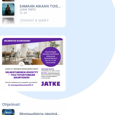
SAMAAN AIKAAN TOISAALLA
JUHA TAPIO
12.34
JOHNNY & MARY
ROPERT PALMER
12.27
MYSTEERI
CHISU
12.20
P.S. VIELÄKIN
OLLIE
12.14
KEVÄT JA MINÄ (2025)
TOMMI LÄNTINEN
12.08
HUOMINEN ON TUULINEN
RESSU REDFORD
12.03
SINÄ MINUSSA
ANTTI RAISKI
11.56
Ohjelmat:
OTA KII
MEIJU SUVAS
Monipuolisinta iskelmää ja parasta poppia
11.51