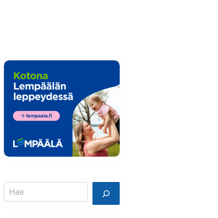
Info
Mainostajalle
Search