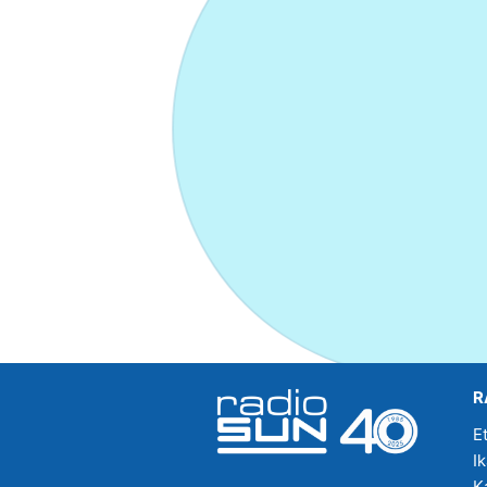
R
E
I
K