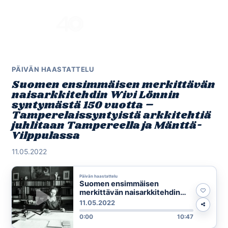
Skip
to
Menu
content
PÄIVÄN HAASTATTELU
Suomen ensimmäisen merkittävän
naisarkkitehdin Wivi Lönnin
syntymästä 150 vuotta –
Tamperelaissyntyistä arkkitehtiä
juhlitaan Tampereella ja Mänttä-
Vilppulassa
11.05.2022
Päivän haastattelu
Suomen ensimmäisen
merkittävän naisarkkitehdin
Wivi Lönnin syntymästä 150
11.05.2022
vuotta – Tamperelaissyntyistä
0:00
10:47
arkkitehtiä juhlitaan
Tampereella ja Mänttä-