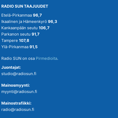
RADIO SUN TAAJUUDET
Etelä-Pirkanmaa
96,7
Ikaalinen ja Hämeenkyrö
96,3
Kankaanpään seutu
106,7
Parkanon seutu
91,7
Tampere
107,8
Ylä-Pirkanmaa
91,5
Radio SUN on osa
Pirmedioita
.
Juontajat:
studio@radiosun.fi
Mainosmyynti:
myynti@radiosun.fi
Mainostrafiikki:
radio@radiosun.fi