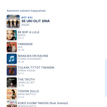
Aiemmin soineet kappaleet:
NYT SOI
SE UNI OLIT SINÄ
ÄSSÄT
BE BOP A LULA
SHEIDI
16.13
TARKENEE
JVG
16.09
MAAILMA ON KAUNIS
TOMMI SOIDINMÄKI
16.06
TULKAA TYTÖT TAKAISIN
TAPANI KANSA
16.01
THE TRUTH
JAMES BLUNT
15.56
TOIVON SULLE
ANNE MATTILA
15.53
KOKO SUOMI TANSSII (feat. Komiat)
PORTION BOYS