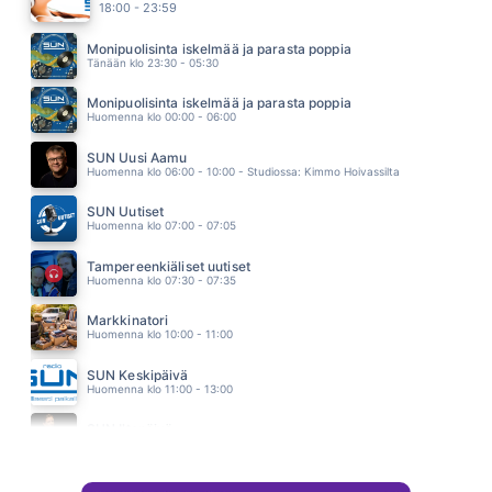
15.11
18:00 - 23:59
POKKA
IRINA
Monipuolisinta iskelmää ja parasta poppia
15.06
Tänään klo 23:30 - 05:30
OTA KIINNI
MIKAEL KONTTINEN
Monipuolisinta iskelmää ja parasta poppia
15.03
Huomenna klo 00:00 - 06:00
AKUN TEHDAS
EPPU NORMAALI
SUN Uusi Aamu
14.55
Huomenna klo 06:00 - 10:00 - Studiossa: Kimmo Hoivassilta
SUN Uutiset
Huomenna klo 07:00 - 07:05
Tampereenkiäliset uutiset
Huomenna klo 07:30 - 07:35
Markkinatori
Huomenna klo 10:00 - 11:00
SUN Keskipäivä
Huomenna klo 11:00 - 13:00
SUN Iltapäivä
Huomenna klo 13:00 - 18:00 - Studiossa: Kaisu Lämsä