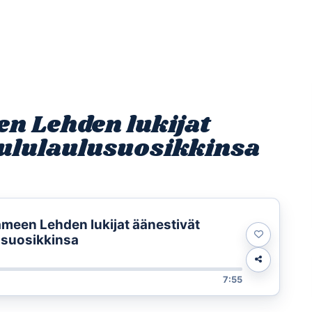
Etusivu
Ohjelmat
Osallistu
n Lehden lukijat
oululaulusuosikkinsa
een Lehden lukijat äänestivät
usuosikkinsa
7:55