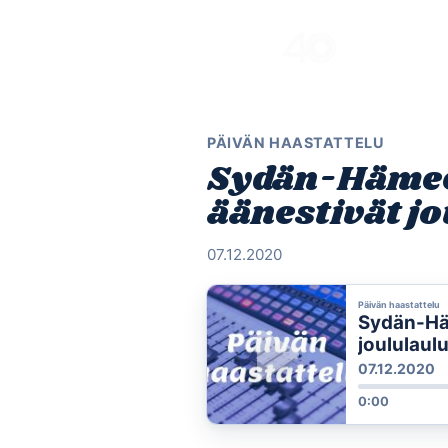
Skip
to
content
PÄIVÄN HAASTATTELU
Sydän-Hämee
äänestivät j
07.12.2020
Päivän haastattelu
Sydän-Häm
joululaul
07.12.2020
0:00