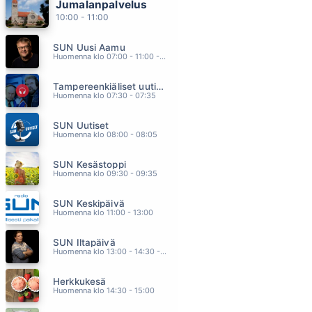
Jumalanpalvelus
PULSSI
10:00 - 11:00
JANNIKA B
05.47
SUN Uusi Aamu
SADE
Huomenna klo 07:00 - 11:00 - Studiossa: Kimmo Hoivassilta
KAIJA KÄRKINEN JA ILE KALLIO
05.44
Tampereenkiäliset uutiset
RANNALLE SANNALLE
Huomenna klo 07:30 - 07:35
FINLANDERS
05.40
SUN Uutiset
FASTLOVE
Huomenna klo 08:00 - 08:05
GEORGE MICHAEL
05.35
SUN Kesästoppi
SE SYÖ NAISTA
Huomenna klo 09:30 - 09:35
ABREU
05.32
SUN Keskipäivä
Huomenna klo 11:00 - 13:00
SUN Iltapäivä
Huomenna klo 13:00 - 14:30 - Studiossa: Kaisu Lämsä
Herkkukesä
Huomenna klo 14:30 - 15:00