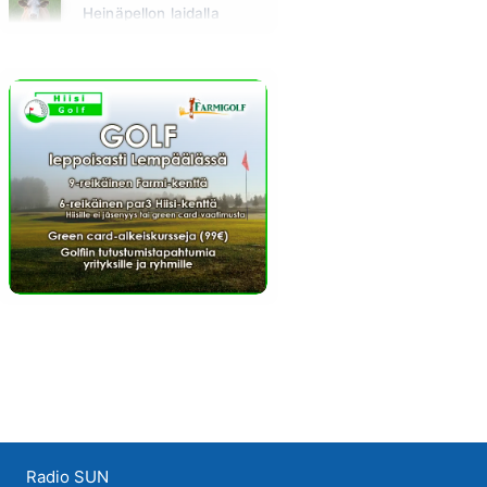
Heinäpellon laidalla
Huomenna klo 15:00 - 16:00
Radio SUN