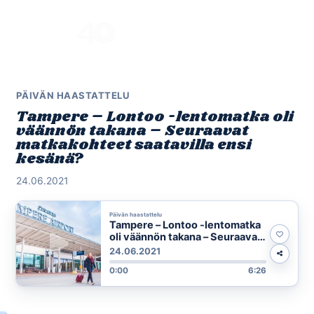
Skip
to
Menu
content
PÄIVÄN HAASTATTELU
Tampere – Lontoo -lentomatka oli
väännön takana – Seuraavat
matkakohteet saatavilla ensi
kesänä?
24.06.2021
Päivän haastattelu
Tampere – Lontoo -lentomatka
oli väännön takana – Seuraavat
matkakohteet saatavilla ensi
24.06.2021
kesänä?
0:00
6:26