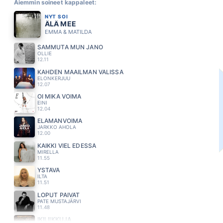
Aiemmin soineet kappaleet:
NYT SOI
ÄLÄ MEE
EMMA & MATILDA
SAMMUTA MUN JANO
OLLIE
12.11
KAHDEN MAAILMAN VÄLISSÄ
ELONKERJUU
12.07
OI MIKÄ VOIMA
EINI
12.04
ELÄMÄNVOIMA
JARKKO AHOLA
12.00
KAIKKI VIEL EDESSÄ
MIRELLA
11.55
YSTÄVÄ
ILTA
11.51
LOPUT PÄIVÄT
PATE MUSTAJÄRVI
11.48
IKILIIKKUJA