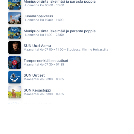
HEIDI PAKARINEN
Monipuolisinta iskelmää ja parasta poppia
11.07
Huomenna klo 00:00 - 10:00
KULTAA
RESSU REDFORD
Jumalanpalvelus
11.03
Huomenna klo 10:00 - 11:00
VIELA YKSI ELAMA
ANNE MATTILA
Monipuolisinta iskelmää ja parasta poppia
10.58
Huomenna klo 11:00 - 23:59
SUN Uusi Aamu
Maanantai klo 07:00 - 11:00 - Studiossa: Kimmo Hoivassilta
Tampereenkiäliset uutiset
Maanantai klo 07:30 - 07:35
SUN Uutiset
Maanantai klo 08:00 - 08:05
SUN Kesästoppi
Maanantai klo 09:30 - 09:35
SUN Keskipäivä
Maanantai klo 11:00 - 13:00