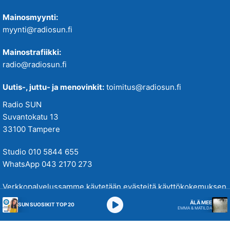
Mainosmyynti:
myynti@radiosun.fi
Mainostrafiikki:
radio@radiosun.fi
Uutis-, juttu- ja menovinkit:
toimitus@radiosun.fi
Radio SUN
Suvantokatu 13
33100 Tampere
Studio 010 5844 655
WhatsApp 043 2170 273
Verkkopalvelussamme käytetään evästeitä käyttökokemuksen
parantamiseksi. Tutustu tietosuojakäytäntöihimme
täällä
.
ÄLÄ MEE
SUN SUOSIKIT TOP 20
EMMA & MATILDA