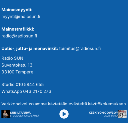
Mainosmyynti:
myynti@radiosun.fi
Mainostrafiikki:
radio@radiosun.fi
Uutis-, juttu- ja menovinkit:
toimitus@radiosun.fi
Radio SUN
Suvantokatu 13
33100 Tampere
Studio 010 5844 655
WhatsApp 043 2170 273
Verkkopalvelussamme käytetään evästeitä käyttökokemuksen
parantamiseksi. Tutustu tietosuojakäytäntöihimme
täällä
.
SUN ILTAPÄIVÄ
KESKIYÖN COWBOY
STUDIOSSA: KAISU LÄMSÄ
LAURI TÄHKÄ