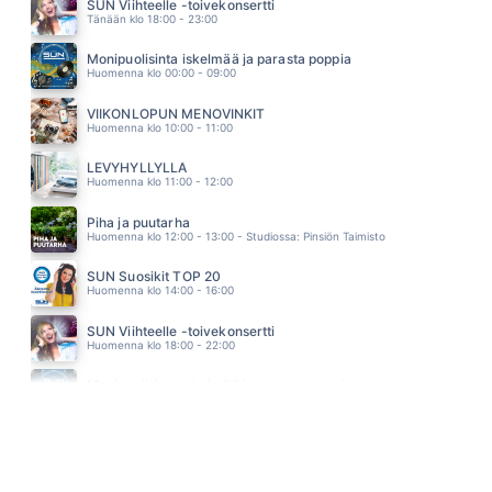
FINNTWIST
SUN Viihteelle -toivekonsertti
08.49
Tänään klo 18:00 - 23:00
HULLUT PÄIVÄT
KAIJA KOO
Monipuolisinta iskelmää ja parasta poppia
08.45
Huomenna klo 00:00 - 09:00
LOVE ME DO
BEATLES
VIIKONLOPUN MENOVINKIT
08.43
Huomenna klo 10:00 - 11:00
LEVYHYLLYLLÄ
Huomenna klo 11:00 - 12:00
Piha ja puutarha
Huomenna klo 12:00 - 13:00 - Studiossa: Pinsiön Taimisto
SUN Suosikit TOP 20
Huomenna klo 14:00 - 16:00
SUN Viihteelle -toivekonsertti
Huomenna klo 18:00 - 22:00
Monipuolisinta iskelmää ja parasta poppia
Sunnuntai klo 00:00 - 10:00