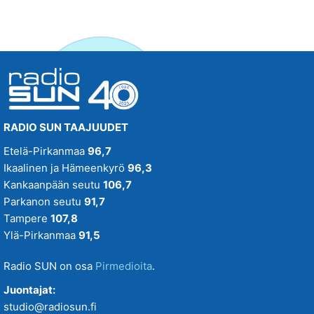
RADIO SUN TAAJUUDET
Etelä-Pirkanmaa
96,7
Ikaalinen ja Hämeenkyrö
96,3
Kankaanpään seutu
106,7
Parkanon seutu
91,7
Tampere
107,8
Ylä-Pirkanmaa
91,5
Radio SUN on osa
Pirmedioita
.
Juontajat:
studio@radiosun.fi