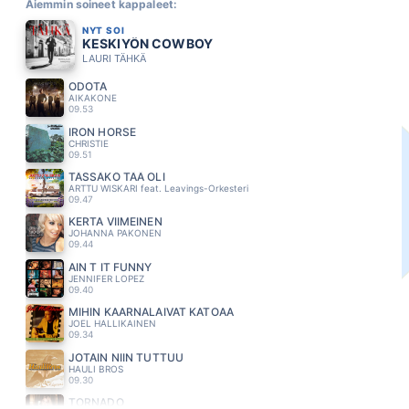
Aiemmin soineet kappaleet:
NYT SOI
KESKIYÖN COWBOY
LAURI TÄHKÄ
ODOTA
AIKAKONE
09.53
IRON HORSE
CHRISTIE
09.51
TÄSSÄKÖ TÄÄ OLI
ARTTU WISKARI feat. Leavings-Orkesteri
09.47
KERTA VIIMEINEN
JOHANNA PAKONEN
09.44
AIN T IT FUNNY
JENNIFER LOPEZ
09.40
MIHIN KAARNALAIVAT KATOAA
JOEL HALLIKAINEN
09.34
JOTAIN NIIN TUTTUU
HAULI BROS
09.30
TORNADO