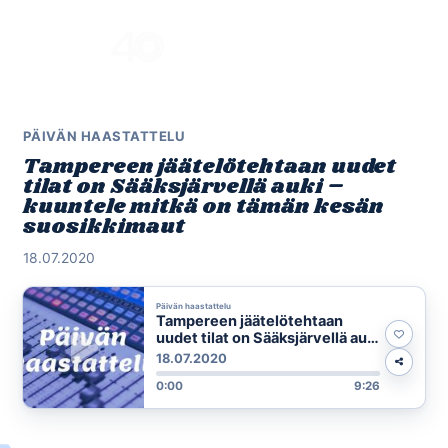
Skip
to
Menu
content
PÄIVÄN HAASTATTELU
Tampereen jäätelötehtaan uudet
tilat on Sääksjärvellä auki –
kuuntele mitkä on tämän kesän
suosikkimaut
18.07.2020
Päivän haastattelu
Tampereen jäätelötehtaan
uudet tilat on Sääksjärvellä auki
– kuuntele mitkä on tämän
18.07.2020
kesän suosikkimaut
0:00
9:26