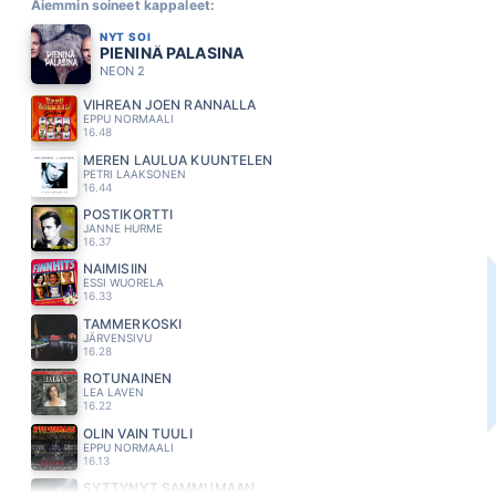
Aiemmin soineet kappaleet:
NYT SOI
PIENINÄ PALASINA
NEON 2
VIHREAN JOEN RANNALLA
EPPU NORMAALI
16.48
MEREN LAULUA KUUNTELEN
PETRI LAAKSONEN
16.44
POSTIKORTTI
JANNE HURME
16.37
NAIMISIIN
ESSI WUORELA
16.33
TAMMERKOSKI
JÄRVENSIVU
16.28
ROTUNAINEN
LEA LAVEN
16.22
OLIN VAIN TUULI
EPPU NORMAALI
16.13
SYTTYNYT SAMMUMAAN