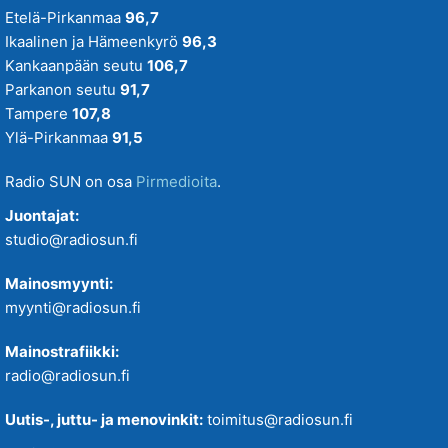
Etelä-Pirkanmaa
96,7
Ikaalinen ja Hämeenkyrö
96,3
Kankaanpään seutu
106,7
Parkanon seutu
91,7
Tampere
107,8
Ylä-Pirkanmaa
91,5
Radio SUN on osa
Pirmedioita
.
Juontajat:
studio@radiosun.fi
Mainosmyynti:
myynti@radiosun.fi
Mainostrafiikki:
radio@radiosun.fi
Uutis-, juttu- ja menovinkit:
toimitus@radiosun.fi