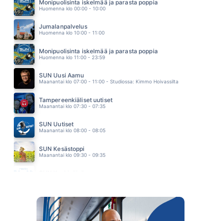
EDU KETTUNEN
Monipuolisinta iskelmää ja parasta poppia
15.14
Huomenna klo 00:00 - 10:00
YLLÄSVALSSI
SOUVARIT
Jumalanpalvelus
15.10
Huomenna klo 10:00 - 11:00
KAIKKI HAIPYY ON VAIN NYT
EPPU NORMAALI
Monipuolisinta iskelmää ja parasta poppia
15.04
Huomenna klo 11:00 - 23:59
SUN Uusi Aamu
Maanantai klo 07:00 - 11:00 - Studiossa: Kimmo Hoivassilta
Tampereenkiäliset uutiset
Maanantai klo 07:30 - 07:35
SUN Uutiset
Maanantai klo 08:00 - 08:05
SUN Kesästoppi
Maanantai klo 09:30 - 09:35
SUN Keskipäivä
Maanantai klo 11:00 - 13:00