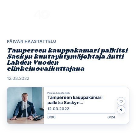
Skip
to
Menu
content
PÄIVÄN HAASTATTELU
Tampereen kauppakamari palkitsi
Saskyn kuntayhtymäjohtaja Antti
Lahden Vuoden
elinkeinovaikuttajana
12.03.2022
Päivän haastattelu
Tampereen kauppakamari
palkitsi Saskyn
kuntayhtymäjohtaja Antti
12.03.2022
Lahden Vuoden
0:00
6:24
elinkeinovaikuttajana