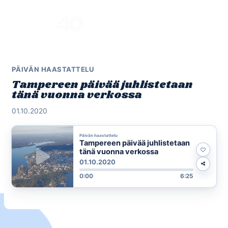
Skip
to
Menu
content
PÄIVÄN HAASTATTELU
Tampereen päivää juhlistetaan
tänä vuonna verkossa
01.10.2020
Päivän haastattelu
Tampereen päivää juhlistetaan
tänä vuonna verkossa
01.10.2020
0:00
6:25