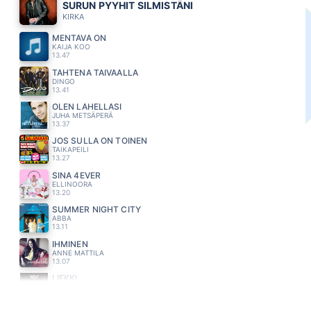
SURUN PYYHIT SILMISTÄNI
KIRKA
MENTÄVÄ ON
KAIJA KOO
13.47
TÄHTENÄ TAIVAALLA
DINGO
13.41
OLEN LÄHELLÄSI
JUHA METSÄPERÄ
13.37
JOS SULLA ON TOINEN
TAIKAPEILI
13.27
SINÄ 4EVER
ELLINOORA
13.20
SUMMER NIGHT CITY
ABBA
13.11
IHMINEN
ANNE MATTILA
13.07
LIEKKI
MARISKA
13.03