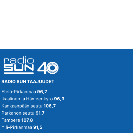
Huomenna klo 13:00 - 18:00 - Studiossa: Kaisu Lämsä
ANTTI RAISKI
11.56
OTA KII
MEIJU SUVAS
11.51
RADIO SUN TAAJUUDET
Etelä-Pirkanmaa
96,7
Ikaalinen ja Hämeenkyrö
96,3
Kankaanpään seutu
106,7
Parkanon seutu
91,7
Tampere
107,8
Ylä-Pirkanmaa
91,5