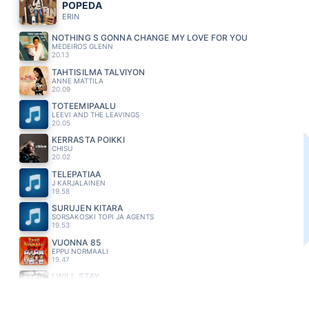
POPEDA
ERIN
NOTHING S GONNA CHANGE MY LOVE FOR YOU
MEDEIROS GLENN
20.13
TAHTISILMA TALVIYON
ANNE MATTILA
20.09
TOTEEMIPAALU
LEEVI AND THE LEAVINGS
20.05
KERRASTA POIKKI
CHISU
20.02
TELEPATIAA
J KARJALAINEN
19.58
SURUJEN KITARA
SORSAKOSKI TOPI JA AGENTS
19.53
VUONNA 85
EPPU NORMAALI
19.47
I WILL STAY
HURRIGANES
19.44