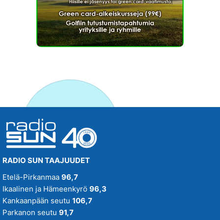
RADIO SUN TAAJUUDET
Etelä-Pirkanmaa
96,7
Ikaalinen ja Hämeenkyrö
96,3
Kankaanpään seutu
106,7
Parkanon seutu
91,7