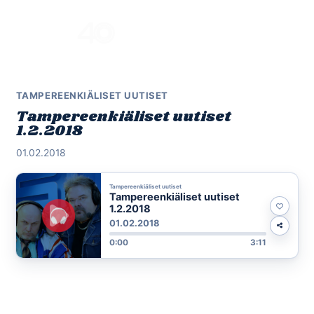
Skip
to
Menu
content
TAMPEREENKIÄLISET UUTISET
Tampereenkiäliset uutiset
1.2.2018
01.02.2018
Tampereenkiäliset uutiset
Tampereenkiäliset uutiset
1.2.2018
01.02.2018
0:00
3:11