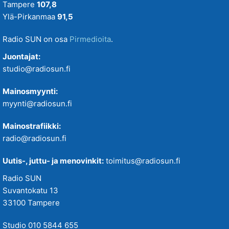
Tampere
107,8
Ylä-Pirkanmaa
91,5
Radio SUN on osa
Pirmedioita
.
Juontajat:
studio@radiosun.fi
Mainosmyynti:
myynti@radiosun.fi
Mainostrafiikki:
radio@radiosun.fi
Uutis-, juttu- ja menovinkit:
toimitus@radiosun.fi
Radio SUN
Suvantokatu 13
33100 Tampere
Studio 010 5844 655