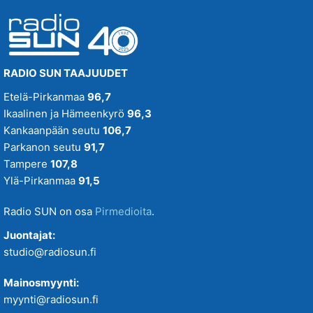
RADIO SUN TAAJUUDET
Etelä-Pirkanmaa
96,7
Ikaalinen ja Hämeenkyrö
96,3
Kankaanpään seutu
106,7
Parkanon seutu
91,7
Tampere
107,8
Ylä-Pirkanmaa
91,5
Radio SUN on osa
Pirmedioita
.
Juontajat:
studio@radiosun.fi
Mainosmyynti:
myynti@radiosun.fi