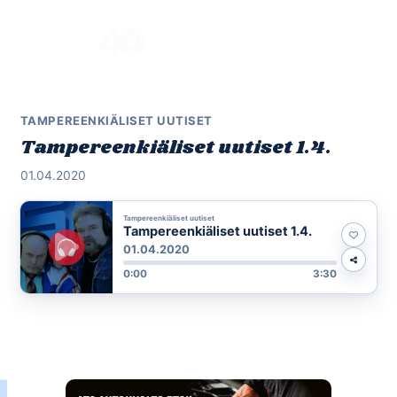
Skip
to
Menu
content
TAMPEREENKIÄLISET UUTISET
Tampereenkiäliset uutiset 1.4.
01.04.2020
Tampereenkiäliset uutiset
Tampereenkiäliset uutiset 1.4.
01.04.2020
0:00
3:30