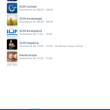
Sekaisin
Habakuk
SUN Uutiset
08.53
Huomenna klo 08:00 - 08:05
SUN Kesästoppi
Huomenna klo 09:30 - 09:35
SUN Keskipäivä
Huomenna klo 11:00 - 13:00
SUN Iltapäivä
Huomenna klo 13:00 - 14:30 - Studiossa: Kaisu Lämsä
Herkkukesä
Huomenna klo 14:30 - 15:00
Heinäpellon laidalla
Huomenna klo 15:00 - 16:00