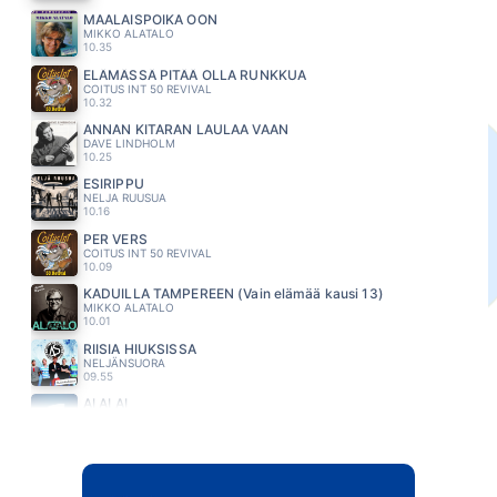
MAALAISPOIKA OON
MIKKO ALATALO
10.35
ELÄMÄSSÄ PITÄÄ OLLA RUNKKUA
COITUS INT 50 REVIVAL
10.32
ANNAN KITARAN LAULAA VAAN
DAVE LINDHOLM
10.25
ESIRIPPU
NELJA RUUSUA
10.16
PER VERS
COITUS INT 50 REVIVAL
10.09
KADUILLA TAMPEREEN (Vain elämää kausi 13)
MIKKO ALATALO
10.01
RIISIA HIUKSISSA
NELJÄNSUORA
09.55
AI AI AI
PAVE MAIJANEN
09.51
KATSON AUTIOTA HIEKKARANTAA
KATRI HELENA
09.48