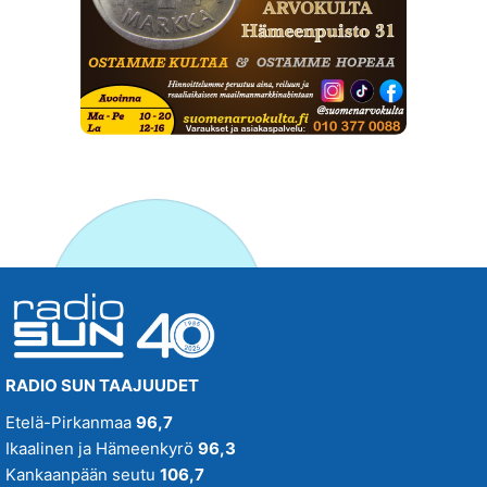
RADIO SUN TAAJUUDET
Etelä-Pirkanmaa
96,7
Ikaalinen ja Hämeenkyrö
96,3
Kankaanpään seutu
106,7