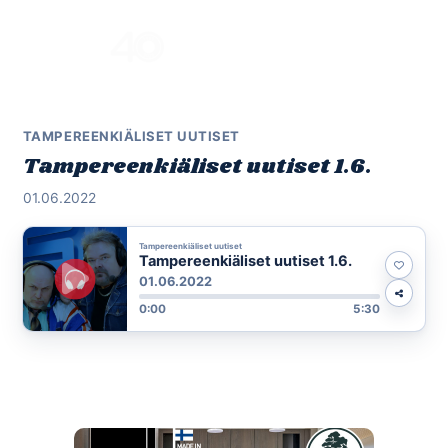
Skip
to
Menu
content
TAMPEREENKIÄLISET UUTISET
Tampereenkiäliset uutiset 1.6.
01.06.2022
Tampereenkiäliset uutiset
Tampereenkiäliset uutiset 1.6.
01.06.2022
0:00
5:30