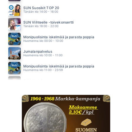
NUMMELA
ANSSI KELA
SUN Suosikit TOP 20
03.16
Tänään klo 14:00 - 16:00
SUN Viihteelle -toivekonsertti
Tänään klo 18:00 - 22:00
Monipuolisinta iskelmää ja parasta poppia
Huomenna klo 00:00 - 10:00
Jumalanpalvelus
Huomenna klo 10:00 - 11:00
Monipuolisinta iskelmää ja parasta poppia
Huomenna klo 11:00 - 23:59
SUN Uusi Aamu
Maanantai klo 07:00 - 11:00 - Studiossa: Kimmo Hoivassilta