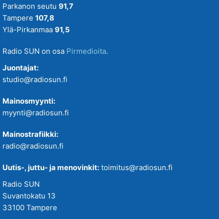
Parkanon seutu
91,7
Tampere
107,8
Ylä-Pirkanmaa
91,5
Radio SUN on osa
Pirmedioita
.
Juontajat:
studio@radiosun.fi
Mainosmyynti:
myynti@radiosun.fi
Mainostrafiikki:
radio@radiosun.fi
Uutis-, juttu- ja menovinkit:
toimitus@radiosun.fi
Radio SUN
Suvantokatu 13
33100 Tampere