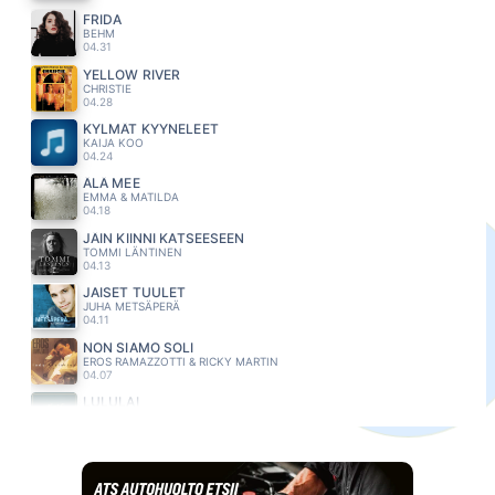
FRIDA
BEHM
04.31
YELLOW RIVER
CHRISTIE
04.28
KYLMÄT KYYNELEET
KAIJA KOO
04.24
ÄLÄ MEE
EMMA & MATILDA
04.18
JÄIN KIINNI KATSEESEEN
TOMMI LÄNTINEN
04.13
JAISET TUULET
JUHA METSÄPERÄ
04.11
NON SIAMO SOLI
EROS RAMAZZOTTI & RICKY MARTIN
04.07
LULULAI
KOMIAT
04.04
TAIKAVOIMIA
MIKKO HARJU
04.00