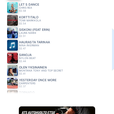
LET S DANCE
CHRIS REA
02.58
KORTTITALO
TOMI MARKKOLA
02.54
SISKONI (FEAT ERIN)
LAURA NÄRHI
02.51
HAURASTA TARINAA
NINA ÅKERMAN
02.47
SANOJA
NYLON BEAT
02.44
OLEN YKSINAINEN
MONTANA TONY AND TOP SECRET
02.41
YESTERDAY ONCE MORE
CARPENTERS
02.37
TORNADO
EVELINA
02.33
KAKSI LENSI YLI KAENPESAN
FREEMAN
02.29