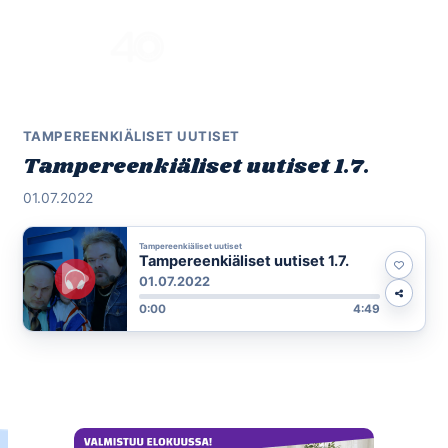
Skip
to
Menu
content
TAMPEREENKIÄLISET UUTISET
Tampereenkiäliset uutiset 1.7.
01.07.2022
Tampereenkiäliset uutiset
Tampereenkiäliset uutiset 1.7.
01.07.2022
0:00
4:49