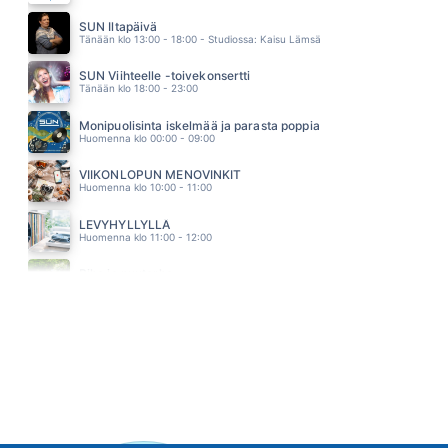
KUUME
PHILHARMONIC
SUN Iltapäivä
01.51
Tänään klo 13:00 - 18:00 - Studiossa: Kaisu Lämsä
SUN Viihteelle -toivekonsertti
Tänään klo 18:00 - 23:00
Monipuolisinta iskelmää ja parasta poppia
Huomenna klo 00:00 - 09:00
VIIKONLOPUN MENOVINKIT
Huomenna klo 10:00 - 11:00
LEVYHYLLYLLÄ
Huomenna klo 11:00 - 12:00
Piha ja puutarha
Huomenna klo 12:00 - 13:00 - Studiossa: Pinsiön Taimisto