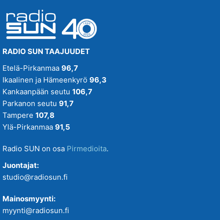
RADIO SUN TAAJUUDET
Etelä-Pirkanmaa
96,7
Ikaalinen ja Hämeenkyrö
96,3
Kankaanpään seutu
106,7
Parkanon seutu
91,7
Tampere
107,8
Ylä-Pirkanmaa
91,5
Radio SUN on osa
Pirmedioita
.
Juontajat:
studio@radiosun.fi
Mainosmyynti:
myynti@radiosun.fi