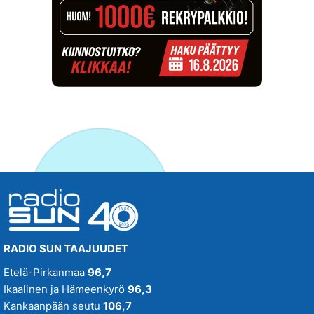
RADIO SUN TAAJUUDET
Etelä-Pirkanmaa
96,7
Ikaalinen ja Hämeenkyrö
96,3
Kankaanpään seutu
106,7