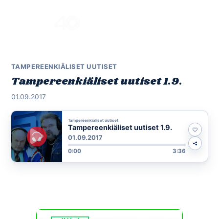
Skip
to
Menu
content
TAMPEREENKIÄLISET UUTISET
Tampereenkiäliset uutiset 1.9.
01.09.2017
Tampereenkiäliset uutiset
Tampereenkiäliset uutiset 1.9.
01.09.2017
0:00
3:36