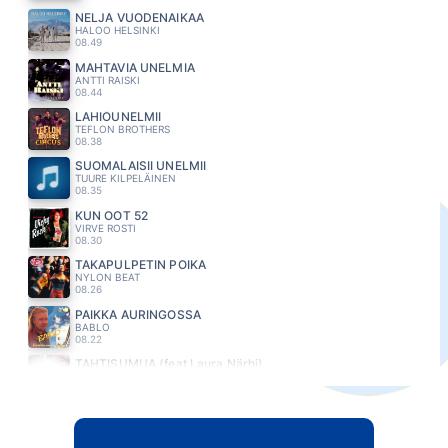
NELJÄ VUODENAIKAA
HALOO HELSINKI
08.49
MAHTAVIA UNELMIA
ANTTI RAISKI
08.44
LAHIÖUNELMII
TEFLON BROTHERS
08.38
SUOMALAISII UNELMII
TUURE KILPELÄINEN
08.35
KUN OOT 52
VIRVE ROSTI
08.30
TAKAPULPETIN POIKA
NYLON BEAT
08.26
PAIKKA AURINGOSSA
BABLO
08.22
TÄHTISUMUA (feat Laura Närhi)
MIKKO KUUSTONEN
08.16
MÄ JA MUN KOIRA
LEO STILLMAN
08.13