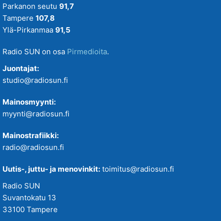
Parkanon seutu
91,7
Tampere
107,8
Ylä-Pirkanmaa
91,5
Radio SUN on osa
Pirmedioita
.
Juontajat:
studio@radiosun.fi
Mainosmyynti:
myynti@radiosun.fi
Mainostrafiikki:
radio@radiosun.fi
Uutis-, juttu- ja menovinkit:
toimitus@radiosun.fi
Radio SUN
Suvantokatu 13
33100 Tampere