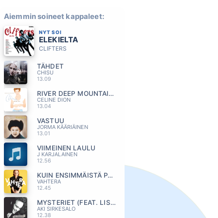
Aiemmin soineet kappaleet:
NYT SOI
ELEKIELTA
CLIFTERS
TÄHDET
CHISU
13.09
RIVER DEEP MOUNTAIN HIGH
CELINE DION
13.04
VASTUU
JORMA KÄÄRIÄINEN
13.01
VIIMEINEN LAULU
J KARJALAINEN
12.56
KUIN ENSIMMÄISTÄ PÄIVÄÄ
VAHTERA
12.45
MYSTERIET (FEAT. LISA NILSSON)
AKI SIRKESALO
12.38