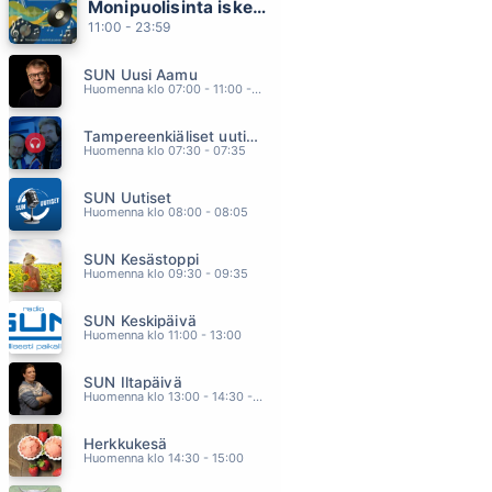
Monipuolisinta iskelmää ja parasta poppia
JOS SÄ MENET POIS
11:00 - 23:59
KAIJA KÄRKINEN JA ILE KALLIO
11.54
SUN Uusi Aamu
EI TAIDA TIETÄÄ TYTTÖ
Huomenna klo 07:00 - 11:00 - Studiossa: Kimmo Hoivassilta
ERIN
11.50
Tampereenkiäliset uutiset
DEADLINE
Huomenna klo 07:30 - 07:35
YÖ
11.43
SUN Uutiset
TARVIIN VIELÄ YHDEN YÖN AIKAA
Huomenna klo 08:00 - 08:05
ANNA PUU
11.37
SUN Kesästoppi
TUULEEKO TAAS
Huomenna klo 09:30 - 09:35
RESSU REDFORD
11.29
SUN Keskipäivä
Huomenna klo 11:00 - 13:00
SUN Iltapäivä
Huomenna klo 13:00 - 14:30 - Studiossa: Kaisu Lämsä
Herkkukesä
Huomenna klo 14:30 - 15:00