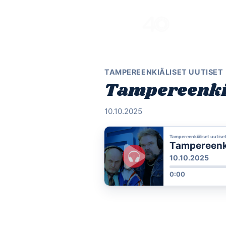
Skip
to
content
TAMPEREENKIÄLISET UUTISET
Tampereenkiäl
10.10.2025
Tampereenkiäliset uutise
Tampereenkiä
10.10.2025
0:00