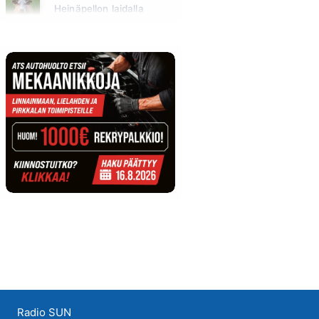
Heinäpellon laidalla
Huomenna klo 15:00 - 16:00
Radio SUN