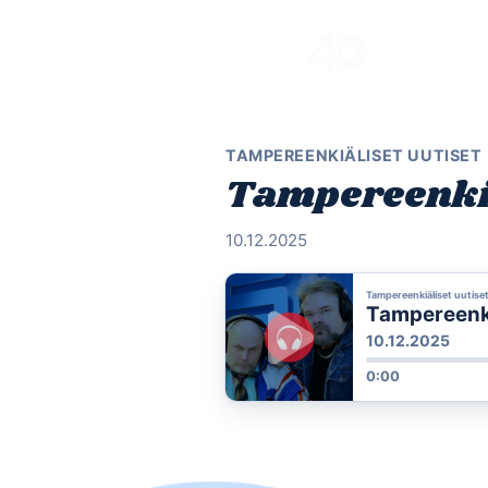
Skip
to
content
TAMPEREENKIÄLISET UUTISET
Tampereenkiäl
10.12.2025
Tampereenkiäliset uutise
Tampereenkiä
10.12.2025
0:00