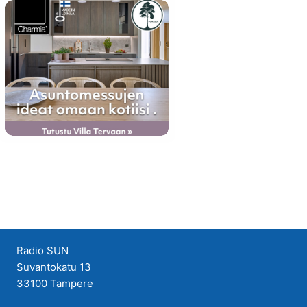
Radio SUN
Suvantokatu 13
33100 Tampere