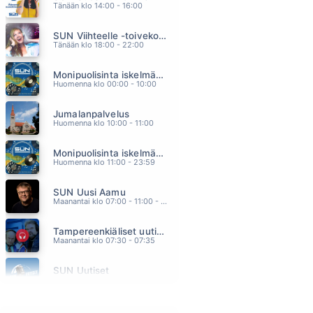
Tänään klo 14:00 - 16:00
BACK TO YOU
BRYAN ADAMS
SUN Viihteelle -toivekonsertti
05.07
Tänään klo 18:00 - 22:00
UNOHDUN SINUUN
EIJA KANTOLA
Monipuolisinta iskelmää ja parasta poppia
05.03
Huomenna klo 00:00 - 10:00
VALHALLA
ANTTI AHOPELTO
Jumalanpalvelus
04.58
Huomenna klo 10:00 - 11:00
MAKES ME WONDER
MAROON 5
Monipuolisinta iskelmää ja parasta poppia
04.54
Huomenna klo 11:00 - 23:59
TUHAT YÖTÄ
SAMULI EDELMANN & SANI
SUN Uusi Aamu
04.49
Maanantai klo 07:00 - 11:00 - Studiossa: Kimmo Hoivassilta
Tampereenkiäliset uutiset
Maanantai klo 07:30 - 07:35
SUN Uutiset
Maanantai klo 08:00 - 08:05