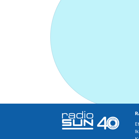
R
E
I
K