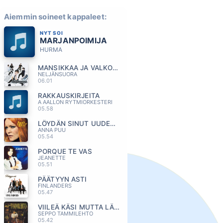
Aiemmin soineet kappaleet:
NYT SOI
MARJANPOIMIJA
HURMA
MANSIKKAA JA VALKOAPILAA
NELJÄNSUORA
06.01
RAKKAUSKIRJEITA
A AALLON RYTMIORKESTERI
05.58
LÖYDÄN SINUT UUDESTAAN
ANNA PUU
05.54
PORQUE TE VAS
JEANETTE
05.51
PÄÄTYYN ASTI
FINLANDERS
05.47
VIILEÄ KÄSI MUTTA LÄMMIN SYDÄN
SEPPO TAMMILEHTO
05.42