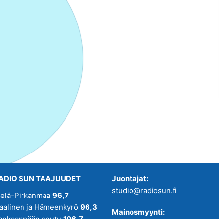
ADIO SUN TAAJUUDET
Juontajat:
studio@radiosun.fi
telä-Pirkanmaa
96,7
kaalinen ja Hämeenkyrö
96,3
Mainosmyynti:
ankaanpään seutu
106,7