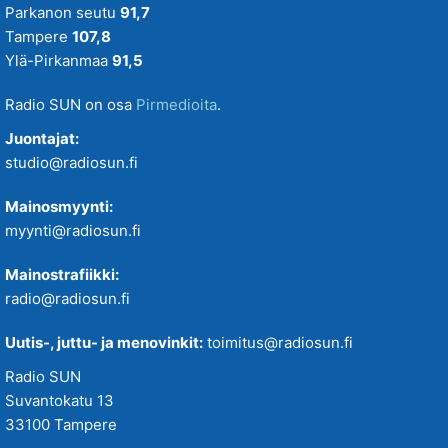
Parkanon seutu
91,7
Tampere
107,8
Ylä-Pirkanmaa
91,5
Radio SUN on osa
Pirmedioita
.
Juontajat:
studio@radiosun.fi
Mainosmyynti:
myynti@radiosun.fi
Mainostrafiikki:
radio@radiosun.fi
Uutis-, juttu- ja menovinkit:
toimitus@radiosun.fi
Radio SUN
Suvantokatu 13
33100 Tampere