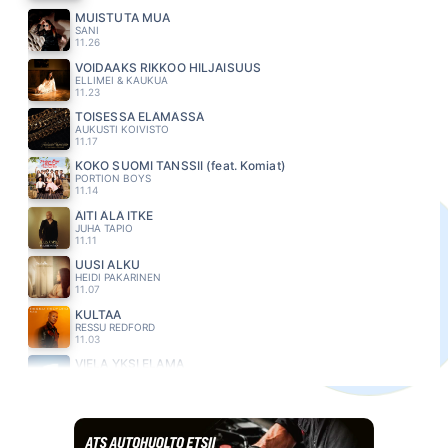
MUISTUTA MUA
SANI
11.26
VOIDAAKS RIKKOO HILJAISUUS
ELLIMEI & KAUKUA
11.23
TOISESSA ELÄMÄSSÄ
AUKUSTI KOIVISTO
11.17
KOKO SUOMI TANSSII (feat. Komiat)
PORTION BOYS
11.14
ÄITI ÄLÄ ITKE
JUHA TAPIO
11.11
UUSI ALKU
HEIDI PAKARINEN
11.07
KULTAA
RESSU REDFORD
11.03
VIELA YKSI ELAMA
ANNE MATTILA
10.58
JOS MENET POIS
ERIN
10.55