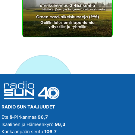
RADIO SUN TAAJUUDET
Etelä-Pirkanmaa
96,7
Ikaalinen ja Hämeenkyrö
96,3
Kankaanpään seutu
106,7