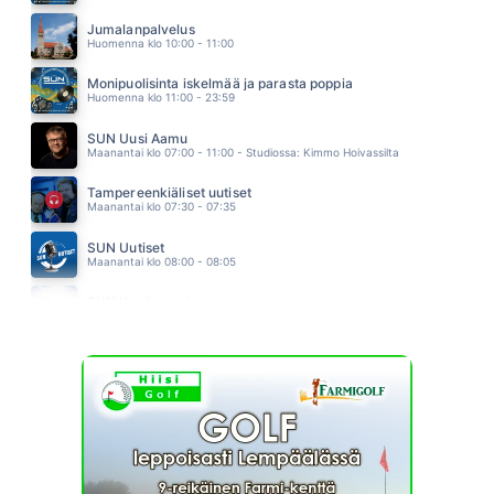
LEMMENLUKKO
STIG
Jumalanpalvelus
09.46
Huomenna klo 10:00 - 11:00
Monipuolisinta iskelmää ja parasta poppia
Huomenna klo 11:00 - 23:59
SUN Uusi Aamu
Maanantai klo 07:00 - 11:00 - Studiossa: Kimmo Hoivassilta
Tampereenkiäliset uutiset
Maanantai klo 07:30 - 07:35
SUN Uutiset
Maanantai klo 08:00 - 08:05
SUN Kesästoppi
Maanantai klo 09:30 - 09:35