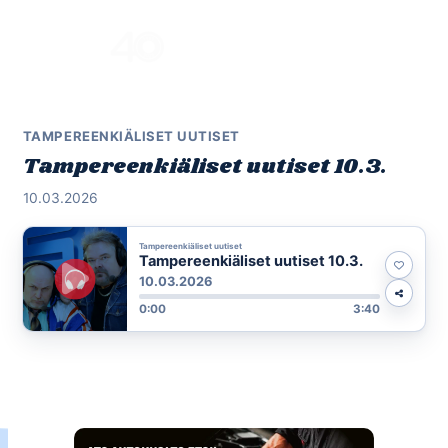
Skip
to
Menu
content
TAMPEREENKIÄLISET UUTISET
Tampereenkiäliset uutiset 10.3.
10.03.2026
Tampereenkiäliset uutiset
Tampereenkiäliset uutiset 10.3.
10.03.2026
0:00
3:40