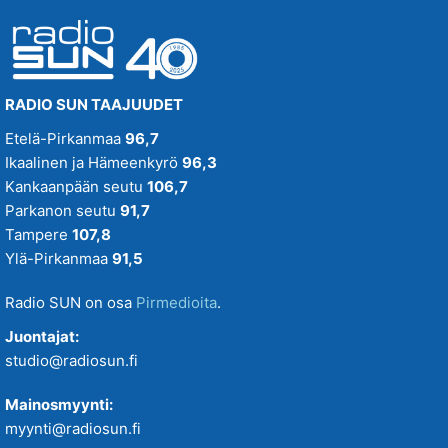
RADIO SUN TAAJUUDET
Etelä-Pirkanmaa
96,7
Ikaalinen ja Hämeenkyrö
96,3
Kankaanpään seutu
106,7
Parkanon seutu
91,7
Tampere
107,8
Ylä-Pirkanmaa
91,5
Radio SUN on osa
Pirmedioita
.
Juontajat:
studio@radiosun.fi
Mainosmyynti:
myynti@radiosun.fi