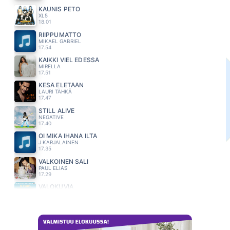
KAUNIS PETO
XL5
18.01
RIIPPUMATTO
MIKAEL GABRIEL
17.54
KAIKKI VIEL EDESSÄ
MIRELLA
17.51
KESÄ ELETÄÄN
LAURI TÄHKÄ
17.47
STILL ALIVE
NEGATIVE
17.40
OI MIKÄ IHANA ILTA
J KARJALAINEN
17.35
VALKOINEN SALI
PAUL ELIAS
17.29
VALOKUVIA
MAMBA
17.24
TUUT TUUT TUUT
ROBIN PACKALEN
17.09